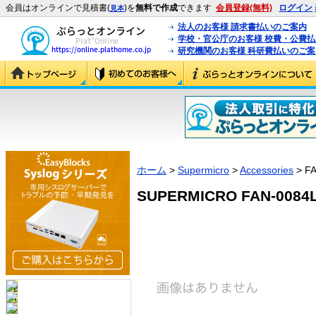
会員はオンラインで見積書(
)を
無料で作成
できます
会員登録(無料)
ログイン
見本
法人のお客様 請求書払いのご案内
学校・官公庁のお客様 校費・公費
研究機関のお客様 科研費払いのご案
ホーム
>
Supermicro
>
Accessories
> FA
SUPERMICRO FAN-0084L