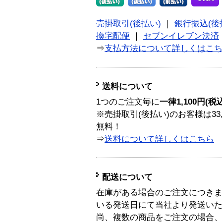
売掛取引(後払い)
｜
銀行振込(後
換宅配便
｜
セブンイレブン決済
⇒
支払方法について詳しくはこ
送料について
1つのご注文毎に
一律1,100円(税
※売掛取引(後払い)のお客様は33
無料！
⇒
送料について詳しくはこちら
配送について
在庫がある場合のご注文につき
いる発送日にて当社より発送い
尚、複数の商品をご注文の場合