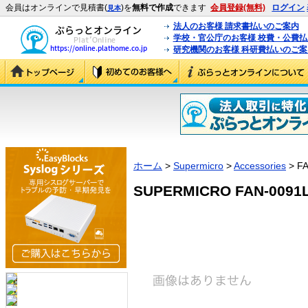
会員はオンラインで見積書(
)を
無料で作成
できます
会員登録(無料)
ログイン
見本
法人のお客様 請求書払いのご案内
学校・官公庁のお客様 校費・公費
研究機関のお客様 科研費払いのご案
ホーム
>
Supermicro
>
Accessories
> FA
SUPERMICRO FAN-0091L