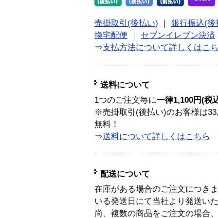
売掛取引(後払い)
｜
銀行振込(後
換宅配便
｜
セブンイレブン決済
⇒
支払方法について詳しくはこ
送料について
1つのご注文毎に
一律1,100円(税
※売掛取引(後払い)のお客様は33
無料！
⇒
送料について詳しくはこちら
配送について
在庫がある場合のご注文につき
いる発送日にて当社より発送い
尚、複数の商品をご注文の場合