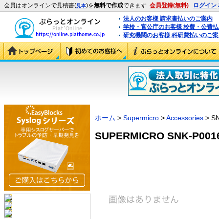
会員はオンラインで見積書(
)を
無料で作成
できます
会員登録(無料)
ログイン
見本
法人のお客様 請求書払いのご案内
学校・官公庁のお客様 校費・公費
研究機関のお客様 科研費払いのご案
ホーム
>
Supermicro
>
Accessories
> S
SUPERMICRO SNK-P0016