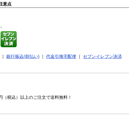
注意点
す。
｜
銀行振込(前払い)
｜
代金引換宅配便
｜
セブンイレブン決済
00円（税込）以上のご注文で送料無料！