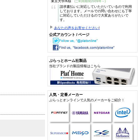
東京大学/K様
(ご利用期間2009年～)
“
請求書払いに対応していただいているので利用
しております。メールでの問い合わせにも丁寧
に対応していただけるので大変ありがたいで
す。
あなたの声をお寄せください!
公式アカウント / ページ
ぷらっとホーム社製品
当社ブランドの製品情報はこちら
人気・定番メーカー
ぷらっとオンラインで人気のメーカーをご紹介！