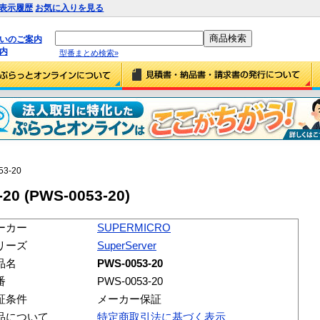
表示履歴
お気に入りを見る
払いのご案内
内
型番まとめ検索»
53-20
20 (PWS-0053-20)
ーカー
SUPERMICRO
リーズ
SuperServer
品名
PWS-0053-20
番
PWS-0053-20
証条件
メーカー保証
品について
特定商取引法に基づく表示