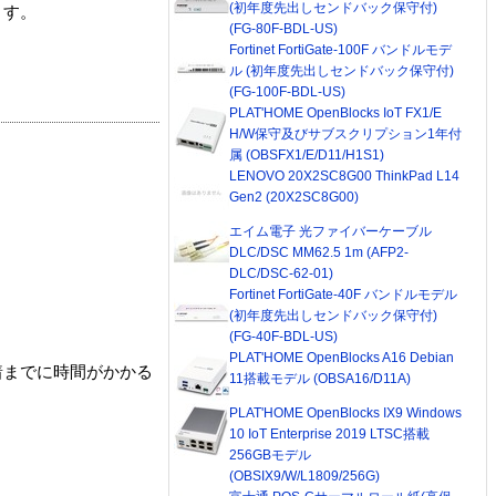
(初年度先出しセンドバック保守付)
ます。
(FG-80F-BDL-US)
Fortinet FortiGate-100F バンドルモデ
ル (初年度先出しセンドバック保守付)
(FG-100F-BDL-US)
PLAT'HOME OpenBlocks IoT FX1/E
H/W保守及びサブスクリプション1年付
属 (OBSFX1/E/D11/H1S1)
LENOVO 20X2SC8G00 ThinkPad L14
Gen2 (20X2SC8G00)
エイム電子 光ファイバーケーブル
DLC/DSC MM62.5 1m (AFP2-
DLC/DSC-62-01)
Fortinet FortiGate-40F バンドルモデル
(初年度先出しセンドバック保守付)
(FG-40F-BDL-US)
PLAT'HOME OpenBlocks A16 Debian
着までに時間がかかる
11搭載モデル (OBSA16/D11A)
PLAT'HOME OpenBlocks IX9 Windows
10 IoT Enterprise 2019 LTSC搭載
256GBモデル
(OBSIX9/W/L1809/256G)