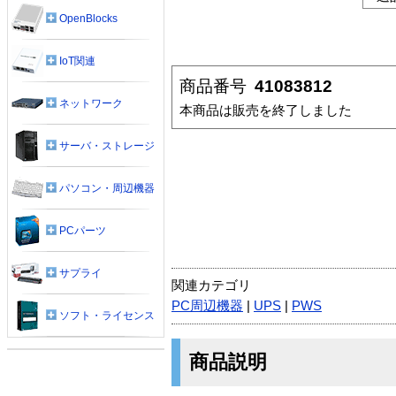
OpenBlocks
IoT関連
商品番号
41083812
ネットワーク
本商品は販売を終了しました
サーバ・ストレージ
パソコン・周辺機器
PCパーツ
サプライ
関連カテゴリ
PC周辺機器
|
UPS
|
PWS
ソフト・ライセンス
商品説明