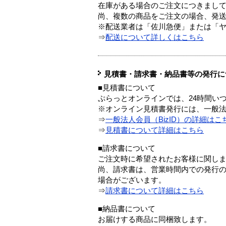
在庫がある場合のご注文につきまし
尚、複数の商品をご注文の場合、発
※配送業者は「佐川急便」または「
⇒
配送について詳しくはこちら
見積書・請求書・納品書等の発行に
■見積書について
ぷらっとオンラインでは、24時間い
※オンライン見積書発行には、一般法人
⇒
一般法人会員（BizID）の詳細はこ
⇒
見積書について詳細はこちら
■請求書について
ご注文時に希望されたお客様に関し
尚、請求書は、営業時間内での発行
場合がございます。
⇒
請求書について詳細はこちら
■納品書について
お届けする商品に同梱致します。