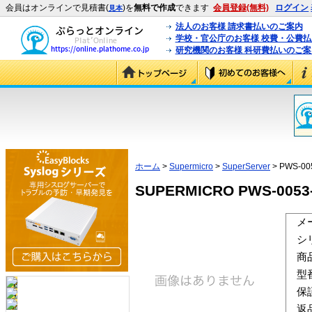
会員はオンラインで見積書(
)を
無料で作成
できます
会員登録(無料)
ログイン
見本
法人のお客様 請求書払いのご案内
学校・官公庁のお客様 校費・公費
研究機関のお客様 科研費払いのご案
ホーム
>
Supermicro
>
SuperServer
> PWS-00
SUPERMICRO PWS-0053-
メ
シ
商
型
保
返