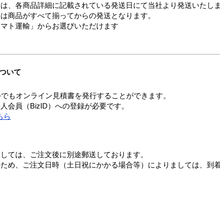
ては、各商品詳細に記載されている発送日にて当社より発送いたし
送は商品がすべて揃ってからの発送となります。
ヤマト運輸」からお選びいただけます
ついて
つでもオンライン見積書を発行することができます。
会員（BizID）への登録が必要です。
ちら
ましては、ご注文後に別途郵送しております。
のため、ご注文日時（土日祝にかかる場合等）によりましては、到