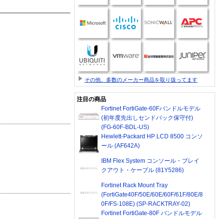
その他、多数のメーカー商品を取り扱ってます
注目の商品
Fortinet FortiGate-60Fバンドルモデル
(初年度先出しセンドバック保守付)
(FG-60F-BDL-US)
Hewlett-Packard HP LCD 8500 コンソ
ール (AF642A)
IBM Flex System コンソール・ブレイ
クアウト・ケーブル (81Y5286)
Fortinet Rack Mount Tray
(FortiGate40F/50E/60E/60F/61F/80E/8
0F/FS-108E) (SP-RACKTRAY-02)
Fortinet FortiGate-80F バンドルモデル