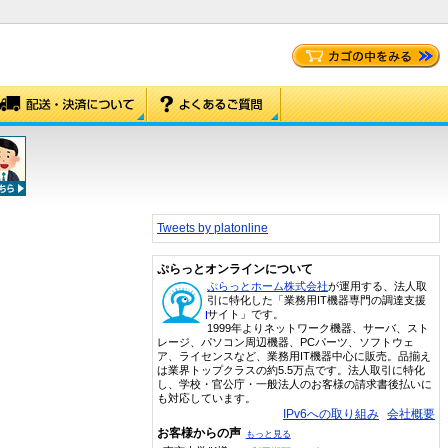
Tweets by platonline
ぷらっとオンラインについて
ぷらっとホーム株式会社
が運用する、法人取
引に特化した「業務用IT機器専門の調達支援
サイト」です。
1999年よりネットワーク機器、サーバ、スト
レージ、パソコン周辺機器、PCパーツ、ソフトウェ
ア、ライセンスなど、業務用IT機器中心に販売。品揃え
は業界トップクラスの約5.5万点です。法人取引に特化
し、学校・官公庁・一般法人のお客様の請求書後払いに
も対応しています。
IPv6への取り組み
会社概要
お客様からの声
もっと見る