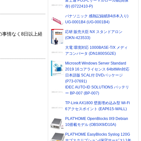
富士通 POS-Cサーマルロール紙(高保
存) (0722410-P)
パナソニック 感熱記録紙B4(6本入り)
UG-0001B4 (UG-0001B4)
応研 販売大臣 NX スタンドアロン
の事情なく8日以上経
(OKN-423533)
大電 環境対応 1000BASE-T/X メディ
アコンバータ (DN1800SG2E)
Microsoft Windows Server Standard
2019 16コアライセンス 64bitWin対応
日本語版 5CAL付 DVDパッケージ
(P73-07691)
IDEC AUTO-ID SOLUTIONS バッテリ
ー BP-007 (BP-007)
TP-Link AX1800 壁面埋め込み型 Wi-Fi
6アクセスポイント (EAP615-WALL)
PLAT'HOME OpenBlocks IX9 Debian
10搭載モデル (OBSIX9/D10A)
PLAT'HOME EasyBlocks Syslog 120G
サブスクリプション(保守サービス) 1年