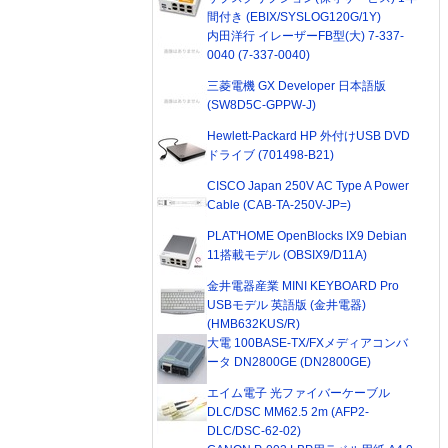
間付き (EBIX/SYSLOG120G/1Y)
内田洋行 イレーザーFB型(大) 7-337-
0040 (7-337-0040)
三菱電機 GX Developer 日本語版
(SW8D5C-GPPW-J)
Hewlett-Packard HP 外付けUSB DVD
ドライブ (701498-B21)
CISCO Japan 250V AC Type A Power
Cable (CAB-TA-250V-JP=)
PLAT'HOME OpenBlocks IX9 Debian
11搭載モデル (OBSIX9/D11A)
金井電器産業 MINI KEYBOARD Pro
USBモデル 英語版 (金井電器)
(HMB632KUS/R)
大電 100BASE-TX/FXメディアコンバ
ータ DN2800GE (DN2800GE)
エイム電子 光ファイバーケーブル
DLC/DSC MM62.5 2m (AFP2-
DLC/DSC-62-02)