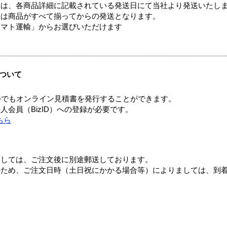
ては、各商品詳細に記載されている発送日にて当社より発送いたし
送は商品がすべて揃ってからの発送となります。
ヤマト運輸」からお選びいただけます
ついて
つでもオンライン見積書を発行することができます。
会員（BizID）への登録が必要です。
ちら
ましては、ご注文後に別途郵送しております。
のため、ご注文日時（土日祝にかかる場合等）によりましては、到