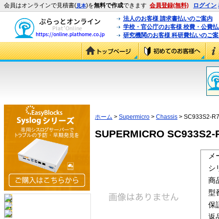
会員はオンラインで見積書(
)を
無料で作成
できます
会員登録(無料)
ログイン
見本
法人のお客様 請求書払いのご案内
学校・官公庁のお客様 校費・公費
研究機関のお客様 科研費払いのご案
ホーム
>
Supermicro
>
Chassis
> SC933S2-R
SUPERMICRO SC933S2-R
メ
シ
商
型
保
返