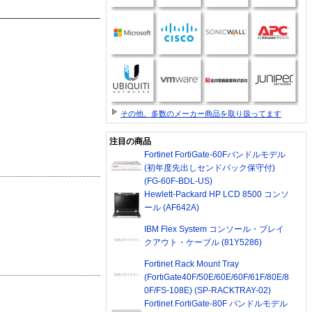
その他、多数のメーカー商品を取り扱ってます
注目の商品
Fortinet FortiGate-60Fバンドルモデル
(初年度先出しセンドバック保守付)
(FG-60F-BDL-US)
Hewlett-Packard HP LCD 8500 コンソ
ール (AF642A)
IBM Flex System コンソール・ブレイ
クアウト・ケーブル (81Y5286)
Fortinet Rack Mount Tray
(FortiGate40F/50E/60E/60F/61F/80E/8
0F/FS-108E) (SP-RACKTRAY-02)
Fortinet FortiGate-80F バンドルモデル