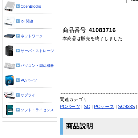
OpenBlocks
IoT関連
商品番号
41083716
ネットワーク
本商品は販売を終了しました
サーバ・ストレージ
パソコン・周辺機器
PCパーツ
サプライ
関連カテゴリ
PCパーツ
|
SC
|
PCケース
|
SC933S
ソフト・ライセンス
商品説明