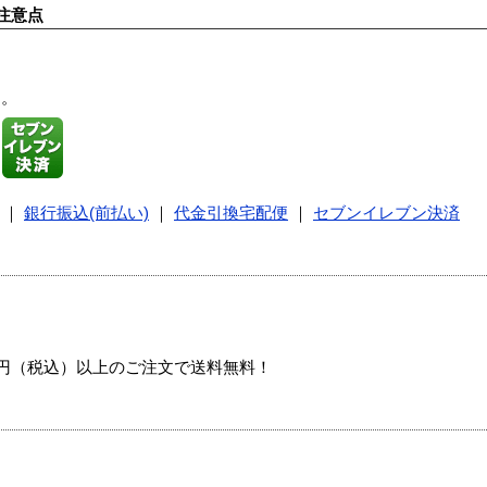
注意点
す。
｜
銀行振込(前払い)
｜
代金引換宅配便
｜
セブンイレブン決済
00円（税込）以上のご注文で送料無料！