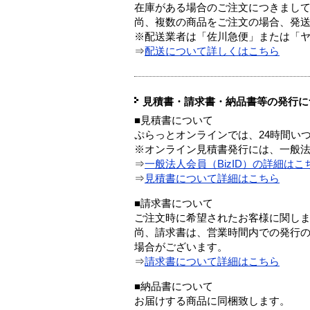
在庫がある場合のご注文につきまし
尚、複数の商品をご注文の場合、発
※配送業者は「佐川急便」または「
⇒
配送について詳しくはこちら
見積書・請求書・納品書等の発行に
■見積書について
ぷらっとオンラインでは、24時間い
※オンライン見積書発行には、一般法人
⇒
一般法人会員（BizID）の詳細はこ
⇒
見積書について詳細はこちら
■請求書について
ご注文時に希望されたお客様に関し
尚、請求書は、営業時間内での発行
場合がございます。
⇒
請求書について詳細はこちら
■納品書について
お届けする商品に同梱致します。