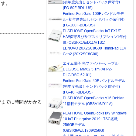
(初年度先出しセンドバック保守付)
ます。
(FG-80F-BDL-US)
Fortinet FortiGate-100F バンドルモデ
ル (初年度先出しセンドバック保守付)
(FG-100F-BDL-US)
PLAT'HOME OpenBlocks IoT FX1/E
H/W保守及びサブスクリプション1年付
属 (OBSFX1/E/D11/H1S1)
LENOVO 20X2SC8G00 ThinkPad L14
Gen2 (20X2SC8G00)
エイム電子 光ファイバーケーブル
DLC/DSC MM62.5 1m (AFP2-
DLC/DSC-62-01)
Fortinet FortiGate-40F バンドルモデル
(初年度先出しセンドバック保守付)
(FG-40F-BDL-US)
PLAT'HOME OpenBlocks A16 Debian
着までに時間がかかる
11搭載モデル (OBSA16/D11A)
PLAT'HOME OpenBlocks IX9 Windows
10 IoT Enterprise 2019 LTSC搭載
256GBモデル
(OBSIX9/W/L1809/256G)