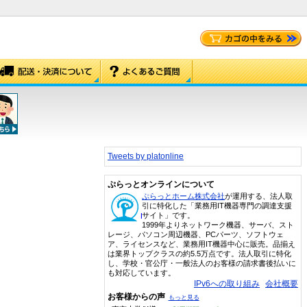
Tweets by platonline
ぷらっとオンラインについて
ぷらっとホーム株式会社
が運用する、法人取
引に特化した「業務用IT機器専門の調達支援
サイト」です。
1999年よりネットワーク機器、サーバ、スト
レージ、パソコン周辺機器、PCパーツ、ソフトウェ
ア、ライセンスなど、業務用IT機器中心に販売。品揃え
は業界トップクラスの約5.5万点です。法人取引に特化
し、学校・官公庁・一般法人のお客様の請求書後払いに
も対応しています。
IPv6への取り組み
会社概要
お客様からの声
もっと見る