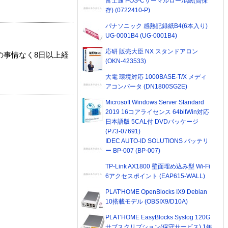
富士通 POS-Cサーマルロール紙(高保
存) (0722410-P)
パナソニック 感熱記録紙B4(6本入り)
UG-0001B4 (UG-0001B4)
応研 販売大臣 NX スタンドアロン
の事情なく8日以上経
(OKN-423533)
大電 環境対応 1000BASE-T/X メディ
アコンバータ (DN1800SG2E)
Microsoft Windows Server Standard
2019 16コアライセンス 64bitWin対応
日本語版 5CAL付 DVDパッケージ
(P73-07691)
IDEC AUTO-ID SOLUTIONS バッテリ
ー BP-007 (BP-007)
TP-Link AX1800 壁面埋め込み型 Wi-Fi
6アクセスポイント (EAP615-WALL)
PLAT'HOME OpenBlocks IX9 Debian
10搭載モデル (OBSIX9/D10A)
PLAT'HOME EasyBlocks Syslog 120G
サブスクリプション(保守サービス) 1年