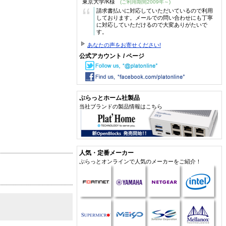
東京大学/K様
(ご利用期間2009年～)
“
請求書払いに対応していただいているので利用
しております。メールでの問い合わせにも丁寧
に対応していただけるので大変ありがたいで
す。
あなたの声をお寄せください!
公式アカウント / ページ
ぷらっとホーム社製品
当社ブランドの製品情報はこちら
人気・定番メーカー
ぷらっとオンラインで人気のメーカーをご紹介！