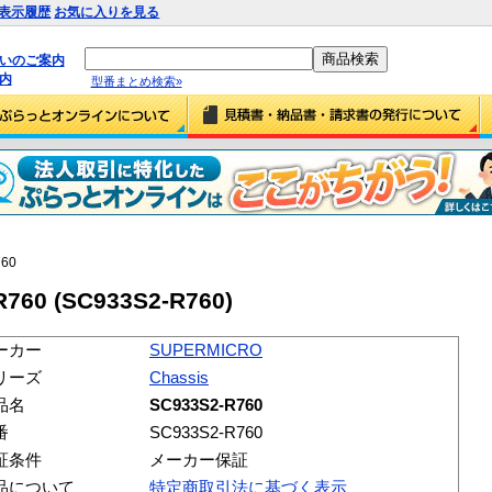
表示履歴
お気に入りを見る
払いのご案内
内
型番まとめ検索»
760
760 (SC933S2-R760)
ーカー
SUPERMICRO
リーズ
Chassis
品名
SC933S2-R760
番
SC933S2-R760
証条件
メーカー保証
品について
特定商取引法に基づく表示