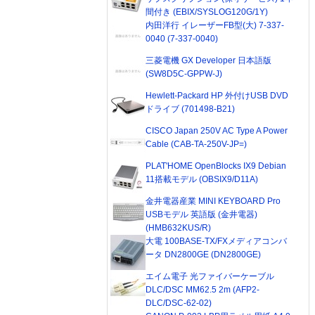
間付き (EBIX/SYSLOG120G/1Y)
内田洋行 イレーザーFB型(大) 7-337-
0040 (7-337-0040)
三菱電機 GX Developer 日本語版
(SW8D5C-GPPW-J)
Hewlett-Packard HP 外付けUSB DVD
ドライブ (701498-B21)
CISCO Japan 250V AC Type A Power
Cable (CAB-TA-250V-JP=)
PLAT'HOME OpenBlocks IX9 Debian
11搭載モデル (OBSIX9/D11A)
金井電器産業 MINI KEYBOARD Pro
USBモデル 英語版 (金井電器)
(HMB632KUS/R)
大電 100BASE-TX/FXメディアコンバ
ータ DN2800GE (DN2800GE)
エイム電子 光ファイバーケーブル
DLC/DSC MM62.5 2m (AFP2-
DLC/DSC-62-02)