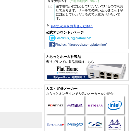
東京大学/K様
(ご利用期間2009年～)
“
請求書払いに対応していただいているので利用
しております。メールでの問い合わせにも丁寧
に対応していただけるので大変ありがたいで
す。
あなたの声をお寄せください!
公式アカウント / ページ
ぷらっとホーム社製品
当社ブランドの製品情報はこちら
人気・定番メーカー
ぷらっとオンラインで人気のメーカーをご紹介！