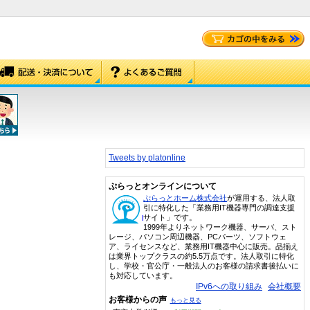
Tweets by platonline
ぷらっとオンラインについて
ぷらっとホーム株式会社
が運用する、法人取
引に特化した「業務用IT機器専門の調達支援
サイト」です。
1999年よりネットワーク機器、サーバ、スト
レージ、パソコン周辺機器、PCパーツ、ソフトウェ
ア、ライセンスなど、業務用IT機器中心に販売。品揃え
は業界トップクラスの約5.5万点です。法人取引に特化
し、学校・官公庁・一般法人のお客様の請求書後払いに
も対応しています。
IPv6への取り組み
会社概要
お客様からの声
もっと見る