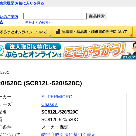
表示履歴
お気に入りを見る
払いのご案内
内
型番まとめ検索»
/520C
/520C (SC812L-520/520C)
ーカー
SUPERMICRO
リーズ
Chassis
品名
SC812L-520/520C
番
SC812L-520/520C
証条件
メーカー保証
品について
特定商取引法に基づく表示