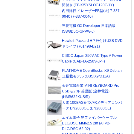
間付き (EBIX/SYSLOG120G/1Y)
内田洋行 イレーザーFB型(大) 7-337-
0040 (7-337-0040)
三菱電機 GX Developer 日本語版
(SW8D5C-GPPW-J)
Hewlett-Packard HP 外付けUSB DVD
ドライブ (701498-B21)
CISCO Japan 250V AC Type A Power
Cable (CAB-TA-250V-JP=)
PLAT'HOME OpenBlocks IX9 Debian
11搭載モデル (OBSIX9/D11A)
金井電器産業 MINI KEYBOARD Pro
USBモデル 英語版 (金井電器)
(HMB632KUS/R)
大電 100BASE-TX/FXメディアコンバ
ータ DN2800GE (DN2800GE)
エイム電子 光ファイバーケーブル
DLC/DSC MM62.5 2m (AFP2-
DLC/DSC-62-02)