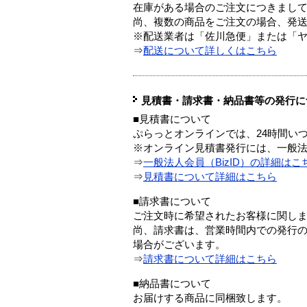
在庫がある場合のご注文につきまし
尚、複数の商品をご注文の場合、発
※配送業者は「佐川急便」または「
⇒
配送について詳しくはこちら
見積書・請求書・納品書等の発行に
■見積書について
ぷらっとオンラインでは、24時間い
※オンライン見積書発行には、一般法人
⇒
一般法人会員（BizID）の詳細はこ
⇒
見積書について詳細はこちら
■請求書について
ご注文時に希望されたお客様に関し
尚、請求書は、営業時間内での発行
場合がございます。
⇒
請求書について詳細はこちら
■納品書について
お届けする商品に同梱致します。