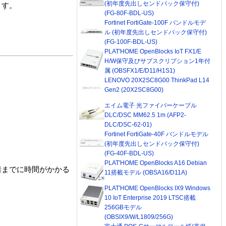
(初年度先出しセンドバック保守付)
ます。
(FG-80F-BDL-US)
Fortinet FortiGate-100F バンドルモデ
ル (初年度先出しセンドバック保守付)
(FG-100F-BDL-US)
PLAT'HOME OpenBlocks IoT FX1/E
H/W保守及びサブスクリプション1年付
属 (OBSFX1/E/D11/H1S1)
LENOVO 20X2SC8G00 ThinkPad L14
Gen2 (20X2SC8G00)
エイム電子 光ファイバーケーブル
DLC/DSC MM62.5 1m (AFP2-
DLC/DSC-62-01)
Fortinet FortiGate-40F バンドルモデル
(初年度先出しセンドバック保守付)
(FG-40F-BDL-US)
PLAT'HOME OpenBlocks A16 Debian
着までに時間がかかる
11搭載モデル (OBSA16/D11A)
PLAT'HOME OpenBlocks IX9 Windows
10 IoT Enterprise 2019 LTSC搭載
256GBモデル
(OBSIX9/W/L1809/256G)