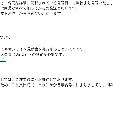
ては、各商品詳細に記載されている発送日にて当社より発送いたし
送は商品がすべて揃ってからの発送となります。
ヤマト運輸」からお選びいただけます
ついて
つでもオンライン見積書を発行することができます。
会員（BizID）への登録が必要です。
ちら
ましては、ご注文後に別途郵送しております。
のため、ご注文日時（土日祝にかかる場合等）によりましては、到