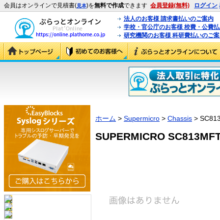
会員はオンラインで見積書(
)を
無料で作成
できます
会員登録(無料)
ログイン
見本
法人のお客様 請求書払いのご案内
学校・官公庁のお客様 校費・公費
研究機関のお客様 科研費払いのご案
ホーム
>
Supermicro
>
Chassis
> SC81
SUPERMICRO SC813MFT-