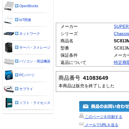
OpenBlocks
IoT関連
メーカー
SUPER
シリーズ
Chassi
ネットワーク
商品名
SC813
サーバ・ストレージ
型番
SC813
保証条件
メーカ
パソコン・周辺機器
返品について
特定商
PCパーツ
商品番号
41083649
本商品は販売を終了しました
サプライ
ソフト・ライセンス
このページを印刷する
メールでURLを送る