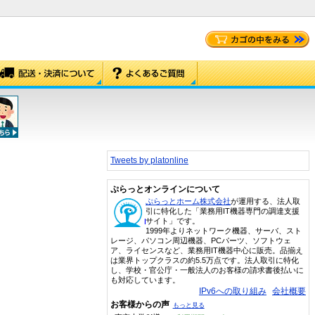
Tweets by platonline
ぷらっとオンラインについて
ぷらっとホーム株式会社
が運用する、法人取
引に特化した「業務用IT機器専門の調達支援
サイト」です。
1999年よりネットワーク機器、サーバ、スト
レージ、パソコン周辺機器、PCパーツ、ソフトウェ
ア、ライセンスなど、業務用IT機器中心に販売。品揃え
は業界トップクラスの約5.5万点です。法人取引に特化
し、学校・官公庁・一般法人のお客様の請求書後払いに
も対応しています。
IPv6への取り組み
会社概要
お客様からの声
もっと見る