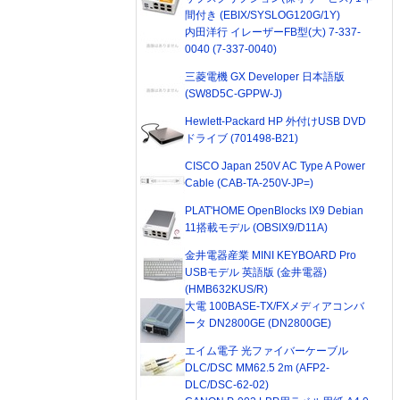
間付き (EBIX/SYSLOG120G/1Y)
内田洋行 イレーザーFB型(大) 7-337-
0040 (7-337-0040)
三菱電機 GX Developer 日本語版
(SW8D5C-GPPW-J)
Hewlett-Packard HP 外付けUSB DVD
ドライブ (701498-B21)
CISCO Japan 250V AC Type A Power
Cable (CAB-TA-250V-JP=)
PLAT'HOME OpenBlocks IX9 Debian
11搭載モデル (OBSIX9/D11A)
金井電器産業 MINI KEYBOARD Pro
USBモデル 英語版 (金井電器)
(HMB632KUS/R)
大電 100BASE-TX/FXメディアコンバ
ータ DN2800GE (DN2800GE)
エイム電子 光ファイバーケーブル
DLC/DSC MM62.5 2m (AFP2-
DLC/DSC-62-02)