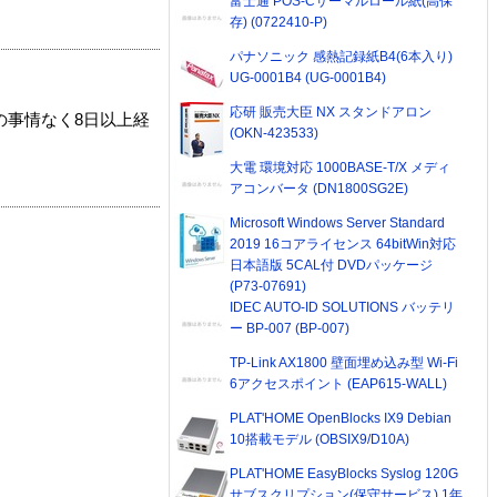
富士通 POS-Cサーマルロール紙(高保
存) (0722410-P)
パナソニック 感熱記録紙B4(6本入り)
UG-0001B4 (UG-0001B4)
応研 販売大臣 NX スタンドアロン
の事情なく8日以上経
(OKN-423533)
大電 環境対応 1000BASE-T/X メディ
アコンバータ (DN1800SG2E)
Microsoft Windows Server Standard
2019 16コアライセンス 64bitWin対応
日本語版 5CAL付 DVDパッケージ
(P73-07691)
IDEC AUTO-ID SOLUTIONS バッテリ
ー BP-007 (BP-007)
TP-Link AX1800 壁面埋め込み型 Wi-Fi
6アクセスポイント (EAP615-WALL)
PLAT'HOME OpenBlocks IX9 Debian
10搭載モデル (OBSIX9/D10A)
PLAT'HOME EasyBlocks Syslog 120G
サブスクリプション(保守サービス) 1年