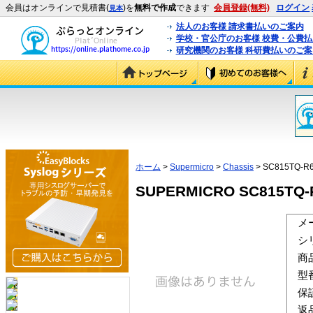
会員はオンラインで見積書(
)を
無料で作成
できます
会員登録(無料)
ログイン
見本
法人のお客様 請求書払いのご案内
学校・官公庁のお客様 校費・公費
研究機関のお客様 科研費払いのご案
ホーム
>
Supermicro
>
Chassis
> SC815TQ-R
SUPERMICRO SC815TQ-R
メ
シ
商
型
保
返