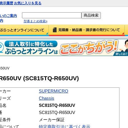
表示履歴
お気に入りを見る
払いのご案内
内
型番まとめ検索»
650UV
650UV (SC815TQ-R650UV)
ーカー
SUPERMICRO
リーズ
Chassis
品名
SC815TQ-R650UV
番
SC815TQ-R650UV
証条件
メーカー保証
品について
特定商取引法に基づく表示