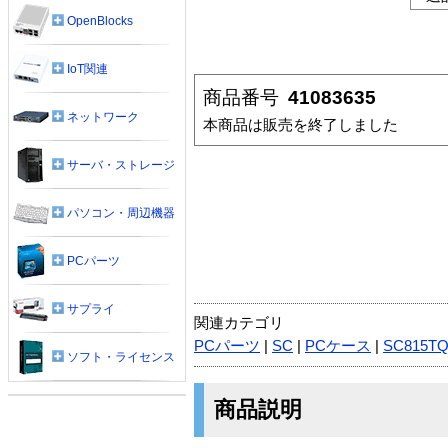
OpenBlocks
IoT関連
商品番号
41083635
ネットワーク
本商品は販売を終了しました
サーバ・ストレージ
パソコン・周辺機器
PCパーツ
サプライ
関連カテゴリ
PCパーツ
|
SC
|
PCケース
|
SC815TQ
ソフト・ライセンス
商品説明