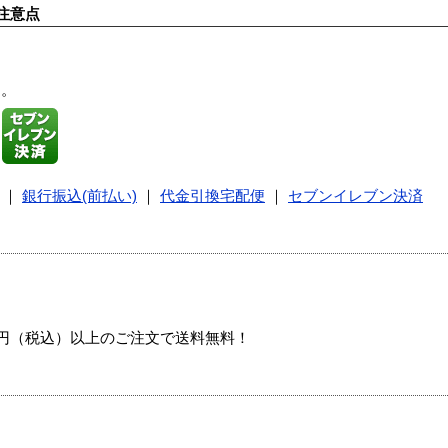
注意点
す。
｜
銀行振込(前払い)
｜
代金引換宅配便
｜
セブンイレブン決済
00円（税込）以上のご注文で送料無料！