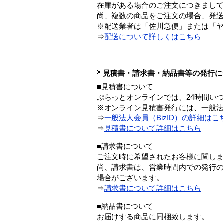
在庫がある場合のご注文につきまし
尚、複数の商品をご注文の場合、発
※配送業者は「佐川急便」または「
⇒
配送について詳しくはこちら
見積書・請求書・納品書等の発行に
■見積書について
ぷらっとオンラインでは、24時間い
※オンライン見積書発行には、一般法人
⇒
一般法人会員（BizID）の詳細はこ
⇒
見積書について詳細はこちら
■請求書について
ご注文時に希望されたお客様に関し
尚、請求書は、営業時間内での発行
場合がございます。
⇒
請求書について詳細はこちら
■納品書について
お届けする商品に同梱致します。