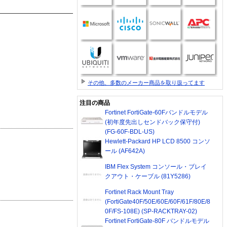
その他、多数のメーカー商品を取り扱ってます
注目の商品
Fortinet FortiGate-60Fバンドルモデル
(初年度先出しセンドバック保守付)
(FG-60F-BDL-US)
Hewlett-Packard HP LCD 8500 コンソ
ール (AF642A)
IBM Flex System コンソール・ブレイ
クアウト・ケーブル (81Y5286)
Fortinet Rack Mount Tray
(FortiGate40F/50E/60E/60F/61F/80E/8
0F/FS-108E) (SP-RACKTRAY-02)
Fortinet FortiGate-80F バンドルモデル