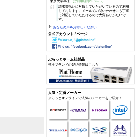
東京大学/K様
(ご利用期間2009年～)
“
請求書払いに対応していただいているので利用
しております。メールでの問い合わせにも丁寧
に対応していただけるので大変ありがたいで
す。
あなたの声をお寄せください!
公式アカウント / ページ
ぷらっとホーム社製品
当社ブランドの製品情報はこちら
人気・定番メーカー
ぷらっとオンラインで人気のメーカーをご紹介！