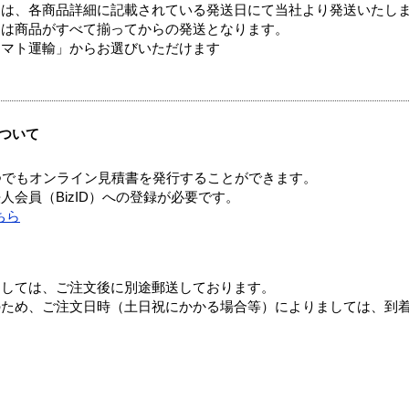
ては、各商品詳細に記載されている発送日にて当社より発送いたし
送は商品がすべて揃ってからの発送となります。
ヤマト運輸」からお選びいただけます
ついて
つでもオンライン見積書を発行することができます。
会員（BizID）への登録が必要です。
ちら
ましては、ご注文後に別途郵送しております。
のため、ご注文日時（土日祝にかかる場合等）によりましては、到