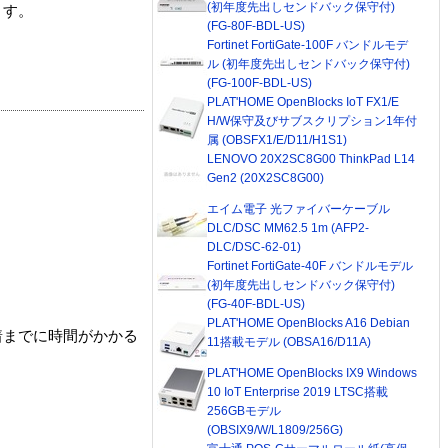
(初年度先出しセンドバック保守付)
ます。
(FG-80F-BDL-US)
Fortinet FortiGate-100F バンドルモデ
ル (初年度先出しセンドバック保守付)
(FG-100F-BDL-US)
PLAT'HOME OpenBlocks IoT FX1/E
H/W保守及びサブスクリプション1年付
属 (OBSFX1/E/D11/H1S1)
LENOVO 20X2SC8G00 ThinkPad L14
Gen2 (20X2SC8G00)
エイム電子 光ファイバーケーブル
DLC/DSC MM62.5 1m (AFP2-
DLC/DSC-62-01)
Fortinet FortiGate-40F バンドルモデル
(初年度先出しセンドバック保守付)
(FG-40F-BDL-US)
PLAT'HOME OpenBlocks A16 Debian
着までに時間がかかる
11搭載モデル (OBSA16/D11A)
PLAT'HOME OpenBlocks IX9 Windows
10 IoT Enterprise 2019 LTSC搭載
256GBモデル
(OBSIX9/W/L1809/256G)