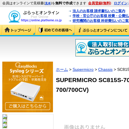
会員はオンラインで見積書(
)を
無料で作成
できます
会員登録(無料)
ログイン
見本
法人のお客様 請求書払いのご案内
学校・官公庁のお客様 校費・公費
研究機関のお客様 科研費払いのご案
ホーム
>
Supermicro
>
Chassis
> SC815
SUPERMICRO SC815S-70
700/700CV)