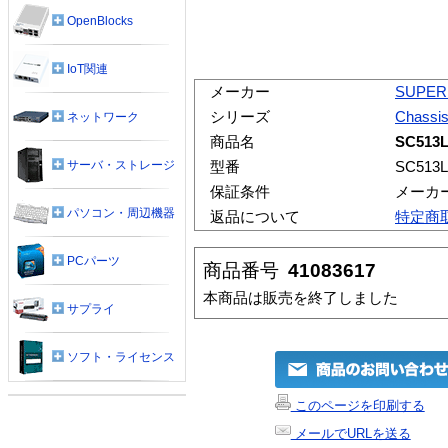
OpenBlocks
IoT関連
メーカー
SUPER
シリーズ
Chassi
ネットワーク
商品名
SC513L
サーバ・ストレージ
型番
SC513L
保証条件
メーカ
パソコン・周辺機器
返品について
特定商
PCパーツ
商品番号
41083617
本商品は販売を終了しました
サプライ
ソフト・ライセンス
このページを印刷する
メールでURLを送る