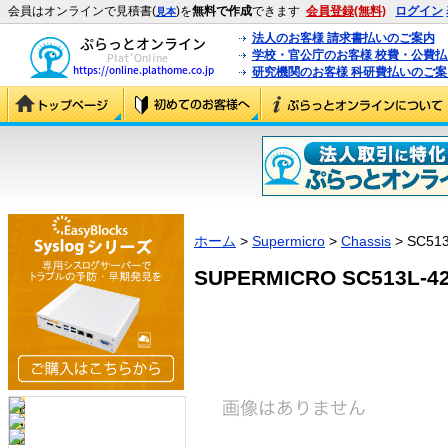
会員はオンラインで見積書(
)を
無料で作成
できます
会員登録(無料)
ログイン
見本
法人のお客様 請求書払いのご案内
学校・官公庁のお客様 校費・公費
研究機関のお客様 科研費払いのご案
ホーム
>
Supermicro
>
Chassis
> SC513
SUPERMICRO SC513L-420