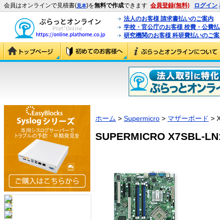
会員はオンラインで見積書(
)を
無料で作成
できます
会員登録(無料)
ログイン
見本
法人のお客様 請求書払いのご案内
学校・官公庁のお客様 校費・公費
研究機関のお客様 科研費払いのご案
ホーム
>
Supermicro
>
マザーボード
> 
SUPERMICRO X7SBL-LN1