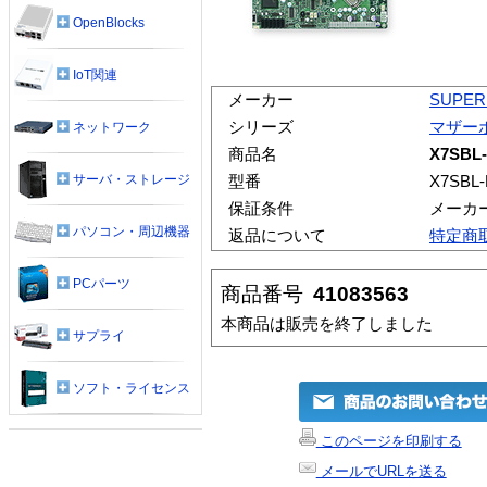
OpenBlocks
IoT関連
メーカー
SUPER
シリーズ
マザー
ネットワーク
商品名
X7SBL
サーバ・ストレージ
型番
X7SBL-
保証条件
メーカ
パソコン・周辺機器
返品について
特定商
PCパーツ
商品番号
41083563
本商品は販売を終了しました
サプライ
ソフト・ライセンス
このページを印刷する
メールでURLを送る