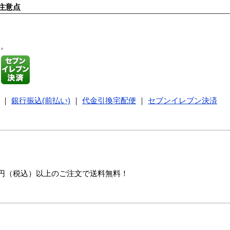
注意点
す。
｜
銀行振込(前払い)
｜
代金引換宅配便
｜
セブンイレブン決済
00円（税込）以上のご注文で送料無料！