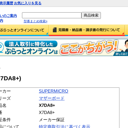
表示履歴
お気に入りを見る
払いのご案内
内
型番まとめ検索»
+
7DA8+)
ーカー
SUPERMICRO
リーズ
マザーボード
品名
X7DA8+
番
X7DA8+
証条件
メーカー保証
品について
特定商取引法に基づく表示