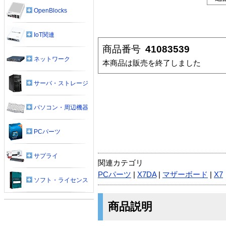
OpenBlocks
IoT関連
商品番号
41083539
ネットワーク
本商品は販売を終了しました
サーバ・ストレージ
パソコン・周辺機器
PCパーツ
サプライ
関連カテゴリ
PCパーツ
|
X7DA
|
マザーボード
|
X7
ソフト・ライセンス
商品説明