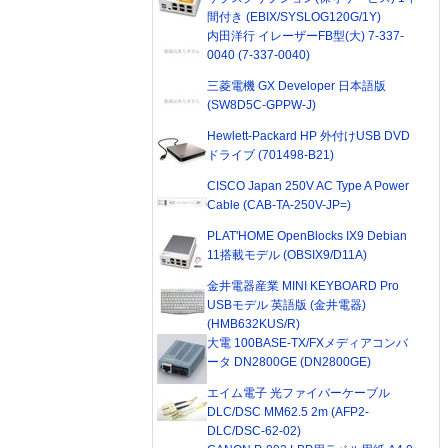
間付き (EBIX/SYSLOG120G/1Y)
内田洋行 イレーザーFB型(大) 7-337-
0040 (7-337-0040)
三菱電機 GX Developer 日本語版
(SW8D5C-GPPW-J)
Hewlett-Packard HP 外付けUSB DVD
ドライブ (701498-B21)
CISCO Japan 250V AC Type A Power
Cable (CAB-TA-250V-JP=)
PLAT'HOME OpenBlocks IX9 Debian
11搭載モデル (OBSIX9/D11A)
金井電器産業 MINI KEYBOARD Pro
USBモデル 英語版 (金井電器)
(HMB632KUS/R)
大電 100BASE-TX/FXメディアコンバ
ータ DN2800GE (DN2800GE)
エイム電子 光ファイバーケーブル
DLC/DSC MM62.5 2m (AFP2-
DLC/DSC-62-02)