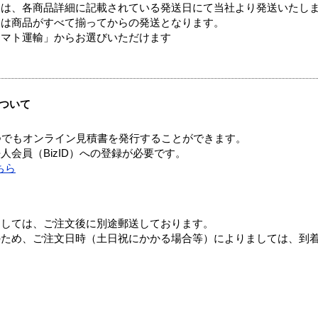
ては、各商品詳細に記載されている発送日にて当社より発送いたし
送は商品がすべて揃ってからの発送となります。
ヤマト運輸」からお選びいただけます
ついて
つでもオンライン見積書を発行することができます。
会員（BizID）への登録が必要です。
ちら
ましては、ご注文後に別途郵送しております。
のため、ご注文日時（土日祝にかかる場合等）によりましては、到