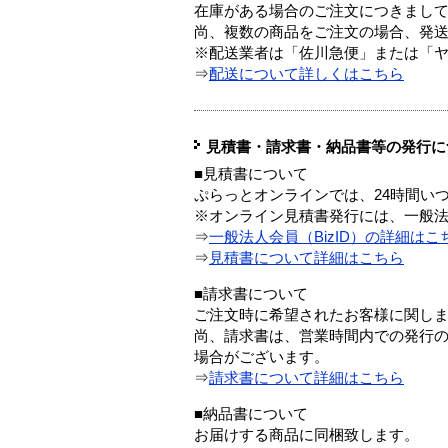
在庫がある場合のご注文につきまし
尚、複数の商品をご注文の場合、発
※配送業者は「佐川急便」または「
⇒
配送について詳しくはこちら
見積書・請求書・納品書等の発行に
■見積書について
ぷらっとオンラインでは、24時間い
※オンライン見積書発行には、一般法人
⇒
一般法人会員（BizID）の詳細はこ
⇒
見積書について詳細はこちら
■請求書について
ご注文時に希望されたお客様に関し
尚、請求書は、営業時間内での発行
場合がございます。
⇒
請求書について詳細はこちら
■納品書について
お届けする商品に同梱致します。