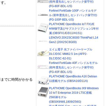
(初年度先出しセンドバック保守付)
ます。
(FG-80F-BDL-US)
Fortinet FortiGate-100F バンドルモデ
ル (初年度先出しセンドバック保守付)
(FG-100F-BDL-US)
PLAT'HOME OpenBlocks IoT FX1/E
H/W保守及びサブスクリプション1年付
属 (OBSFX1/E/D11/H1S1)
LENOVO 20X2SC8G00 ThinkPad L14
Gen2 (20X2SC8G00)
エイム電子 光ファイバーケーブル
DLC/DSC MM62.5 1m (AFP2-
DLC/DSC-62-01)
Fortinet FortiGate-40F バンドルモデル
(初年度先出しセンドバック保守付)
(FG-40F-BDL-US)
PLAT'HOME OpenBlocks A16 Debian
着までに時間がかかる
11搭載モデル (OBSA16/D11A)
PLAT'HOME OpenBlocks IX9 Windows
10 IoT Enterprise 2019 LTSC搭載
256GBモデル
(OBSIX9/W/L1809/256G)