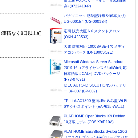
富士通 POS-Cサーマルロール紙(高保
存) (0722410-P)
パナソニック 感熱記録紙B4(6本入り)
UG-0001B4 (UG-0001B4)
応研 販売大臣 NX スタンドアロン
の事情なく8日以上経
(OKN-423533)
大電 環境対応 1000BASE-T/X メディ
アコンバータ (DN1800SG2E)
Microsoft Windows Server Standard
2019 16コアライセンス 64bitWin対応
日本語版 5CAL付 DVDパッケージ
(P73-07691)
IDEC AUTO-ID SOLUTIONS バッテリ
ー BP-007 (BP-007)
TP-Link AX1800 壁面埋め込み型 Wi-Fi
6アクセスポイント (EAP615-WALL)
PLAT'HOME OpenBlocks IX9 Debian
10搭載モデル (OBSIX9/D10A)
PLAT'HOME EasyBlocks Syslog 120G
サブスクリプション(保守サービス) 1年