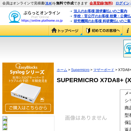
会員はオンラインで見積書(
)を
無料で作成
できます
会員登録(無料)
ログイン
見本
法人のお客様 請求書払いのご案内
学校・官公庁のお客様 校費・公費
研究機関のお客様 科研費払いのご案
ホーム
>
Supermicro
>
マザーボード
> X7DA8
SUPERMICRO X7DA8+ (X
メ
シ
商
型
保
返