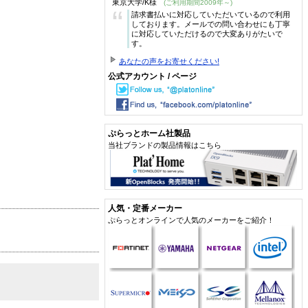
東京大学/K様
(ご利用期間2009年～)
“
請求書払いに対応していただいているので利用
しております。メールでの問い合わせにも丁寧
に対応していただけるので大変ありがたいで
す。
あなたの声をお寄せください!
公式アカウント / ページ
ぷらっとホーム社製品
当社ブランドの製品情報はこちら
人気・定番メーカー
ぷらっとオンラインで人気のメーカーをご紹介！