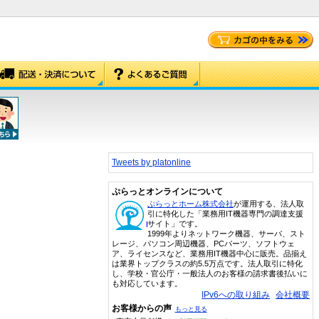
Tweets by platonline
ぷらっとオンラインについて
ぷらっとホーム株式会社
が運用する、法人取
引に特化した「業務用IT機器専門の調達支援
サイト」です。
1999年よりネットワーク機器、サーバ、スト
レージ、パソコン周辺機器、PCパーツ、ソフトウェ
ア、ライセンスなど、業務用IT機器中心に販売。品揃え
は業界トップクラスの約5.5万点です。法人取引に特化
し、学校・官公庁・一般法人のお客様の請求書後払いに
も対応しています。
IPv6への取り組み
会社概要
お客様からの声
もっと見る