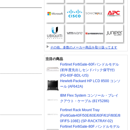
その他、多数のメーカー商品を取り扱ってます
注目の商品
Fortinet FortiGate-60Fバンドルモデル
(初年度先出しセンドバック保守付)
(FG-60F-BDL-US)
Hewlett-Packard HP LCD 8500 コンソ
ール (AF642A)
IBM Flex System コンソール・ブレイ
クアウト・ケーブル (81Y5286)
Fortinet Rack Mount Tray
(FortiGate40F/50E/60E/60F/61F/80E/8
0F/FS-108E) (SP-RACKTRAY-02)
Fortinet FortiGate-80F バンドルモデル