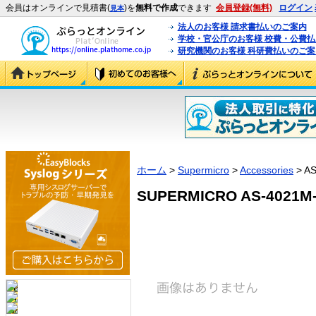
会員はオンラインで見積書(
)を
無料で作成
できます
会員登録(無料)
ログイン
見本
法人のお客様 請求書払いのご案内
学校・官公庁のお客様 校費・公費
研究機関のお客様 科研費払いのご案
ホーム
>
Supermicro
>
Accessories
> A
SUPERMICRO AS-4021M-