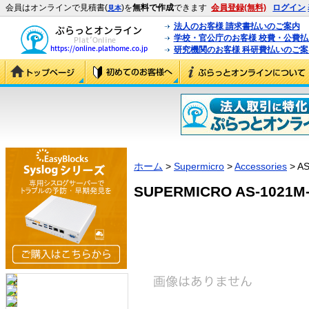
会員はオンラインで見積書(
)を
無料で作成
できます
会員登録(無料)
ログイン
見本
法人のお客様 請求書払いのご案内
学校・官公庁のお客様 校費・公費
研究機関のお客様 科研費払いのご案
ホーム
>
Supermicro
>
Accessories
> A
SUPERMICRO AS-1021M-