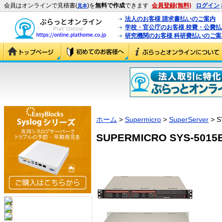
会員はオンラインで見積書(
)を
無料で作成
できます
会員登録(無料)
ログイン
見本
法人のお客様 請求書払いのご案内
学校・官公庁のお客様 校費・公費
研究機関のお客様 科研費払いのご案
ホーム
>
Supermicro
>
SuperServer
> S
SUPERMICRO SYS-5015B-