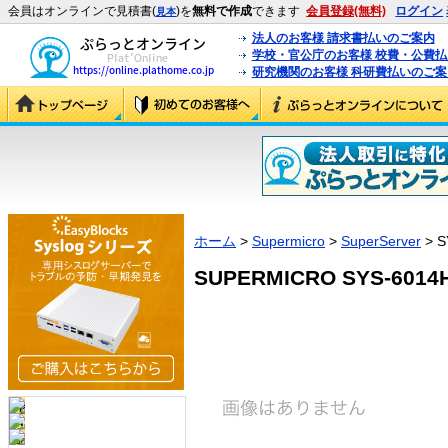
会員はオンラインで見積書(
)を
無料で作成
できます
会員登録(無料)
ログイン
見本
法人のお客様 請求書払いのご案内
学校・官公庁のお客様 校費・公費
研究機関のお客様 科研費払いのご案
ホーム
>
Supermicro
>
SuperServer
> S
SUPERMICRO SYS-6014H-