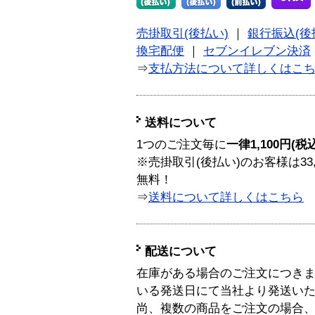
売掛取引(後払い)
｜
銀行振込(後
換宅配便
｜
セブンイレブン決済
⇒
支払方法について詳しくはこ
送料について
1つのご注文毎に
一律1,100円(税
※売掛取引(後払い)のお客様は33
無料！
⇒
送料について詳しくはこちら
配送について
在庫がある場合のご注文につき
いる発送日にて当社より発送い
尚、複数の商品をご注文の場合