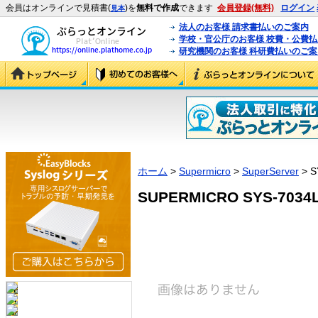
会員はオンラインで見積書(
)を
無料で作成
できます
会員登録(無料)
ログイン
見本
法人のお客様 請求書払いのご案内
学校・官公庁のお客様 校費・公費
研究機関のお客様 科研費払いのご案
ホーム
>
Supermicro
>
SuperServer
> S
SUPERMICRO SYS-7034L