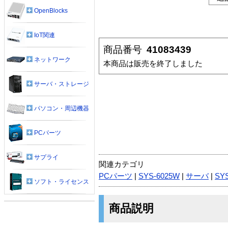
OpenBlocks
IoT関連
商品番号
41083439
ネットワーク
本商品は販売を終了しました
サーバ・ストレージ
パソコン・周辺機器
PCパーツ
サプライ
関連カテゴリ
PCパーツ
|
SYS-6025W
|
サーバ
|
SYS
ソフト・ライセンス
商品説明