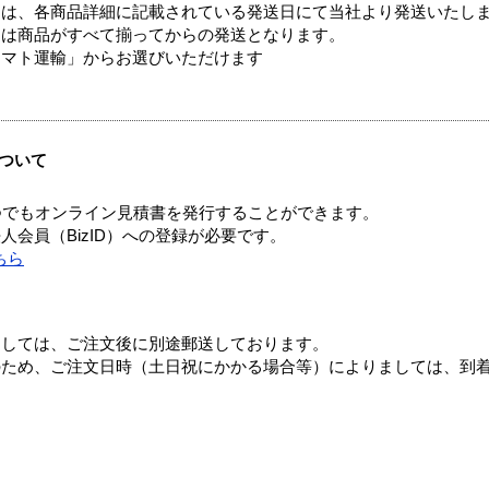
ては、各商品詳細に記載されている発送日にて当社より発送いたし
送は商品がすべて揃ってからの発送となります。
ヤマト運輸」からお選びいただけます
ついて
つでもオンライン見積書を発行することができます。
会員（BizID）への登録が必要です。
ちら
ましては、ご注文後に別途郵送しております。
のため、ご注文日時（土日祝にかかる場合等）によりましては、到