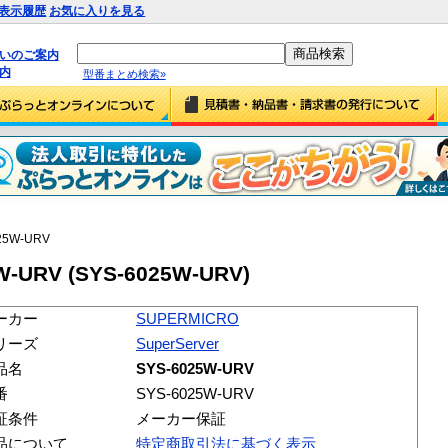
表示履歴
お気に入りを見る
払いのご案内
内
型番まとめ検索»
25W-URV
-URV (SYS-6025W-URV)
ーカー
SUPERMICRO
リーズ
SuperServer
品名
SYS-6025W-URV
番
SYS-6025W-URV
証条件
メーカー保証
品について
特定商取引法に基づく表示