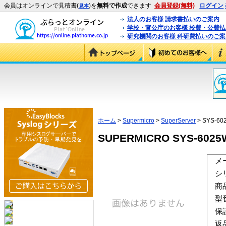
会員はオンラインで見積書(
)を
無料で作成
できます
会員登録(無料)
ログイン
見本
法人のお客様 請求書払いのご案内
学校・官公庁のお客様 校費・公費
研究機関のお客様 科研費払いのご案
ホーム
>
Supermicro
>
SuperServer
> SYS-60
SUPERMICRO SYS-6025W
メ
シ
商
型
保
返