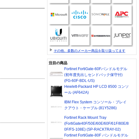
その他、多数のメーカー商品を取り扱ってます
注目の商品
Fortinet FortiGate-60Fバンドルモデル
(初年度先出しセンドバック保守付)
(FG-60F-BDL-US)
Hewlett-Packard HP LCD 8500 コンソ
ール (AF642A)
IBM Flex System コンソール・ブレイ
クアウト・ケーブル (81Y5286)
Fortinet Rack Mount Tray
(FortiGate40F/50E/60E/60F/61F/80E/8
0F/FS-108E) (SP-RACKTRAY-02)
Fortinet FortiGate-80F バンドルモデル