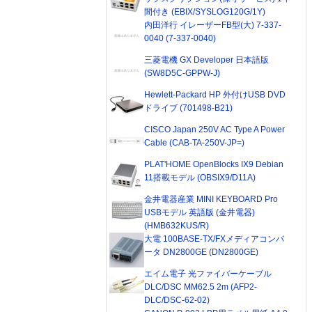
間付き (EBIX/SYSLOG120G/1Y)
内田洋行 イレーザーFB型(大) 7-337-
0040 (7-337-0040)
三菱電機 GX Developer 日本語版
(SW8D5C-GPPW-J)
Hewlett-Packard HP 外付けUSB DVD
ドライブ (701498-B21)
CISCO Japan 250V AC Type A Power
Cable (CAB-TA-250V-JP=)
PLAT'HOME OpenBlocks IX9 Debian
11搭載モデル (OBSIX9/D11A)
金井電器産業 MINI KEYBOARD Pro
USBモデル 英語版 (金井電器)
(HMB632KUS/R)
大電 100BASE-TX/FXメディアコンバ
ータ DN2800GE (DN2800GE)
エイム電子 光ファイバーケーブル
DLC/DSC MM62.5 2m (AFP2-
DLC/DSC-62-02)