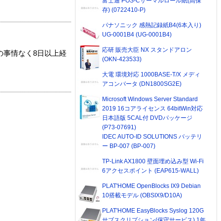
富士通 POS-Cサーマルロール紙(高保
存) (0722410-P)
パナソニック 感熱記録紙B4(6本入り)
UG-0001B4 (UG-0001B4)
応研 販売大臣 NX スタンドアロン
の事情なく8日以上経
(OKN-423533)
大電 環境対応 1000BASE-T/X メディ
アコンバータ (DN1800SG2E)
Microsoft Windows Server Standard
2019 16コアライセンス 64bitWin対応
日本語版 5CAL付 DVDパッケージ
(P73-07691)
IDEC AUTO-ID SOLUTIONS バッテリ
ー BP-007 (BP-007)
TP-Link AX1800 壁面埋め込み型 Wi-Fi
6アクセスポイント (EAP615-WALL)
PLAT'HOME OpenBlocks IX9 Debian
10搭載モデル (OBSIX9/D10A)
PLAT'HOME EasyBlocks Syslog 120G
サブスクリプション(保守サービス) 1年