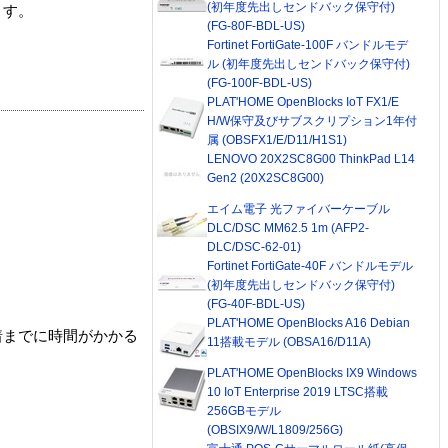
(初年度先出しセンドバック保守付)
ます。
(FG-80F-BDL-US)
Fortinet FortiGate-100F バンドルモデ
ル (初年度先出しセンドバック保守付)
(FG-100F-BDL-US)
PLAT'HOME OpenBlocks IoT FX1/E
H/W保守及びサブスクリプション1年付
属 (OBSFX1/E/D11/H1S1)
LENOVO 20X2SC8G00 ThinkPad L14
Gen2 (20X2SC8G00)
エイム電子 光ファイバーケーブル
DLC/DSC MM62.5 1m (AFP2-
DLC/DSC-62-01)
Fortinet FortiGate-40F バンドルモデル
(初年度先出しセンドバック保守付)
(FG-40F-BDL-US)
PLAT'HOME OpenBlocks A16 Debian
着までに時間がかかる
11搭載モデル (OBSA16/D11A)
PLAT'HOME OpenBlocks IX9 Windows
10 IoT Enterprise 2019 LTSC搭載
256GBモデル
(OBSIX9/W/L1809/256G)