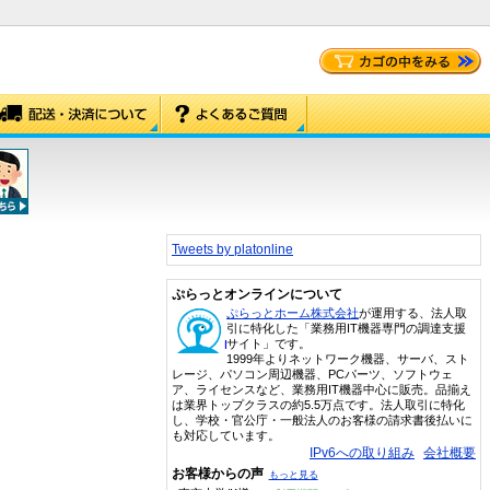
Tweets by platonline
ぷらっとオンラインについて
ぷらっとホーム株式会社
が運用する、法人取
引に特化した「業務用IT機器専門の調達支援
サイト」です。
1999年よりネットワーク機器、サーバ、スト
レージ、パソコン周辺機器、PCパーツ、ソフトウェ
ア、ライセンスなど、業務用IT機器中心に販売。品揃え
は業界トップクラスの約5.5万点です。法人取引に特化
し、学校・官公庁・一般法人のお客様の請求書後払いに
も対応しています。
IPv6への取り組み
会社概要
お客様からの声
もっと見る