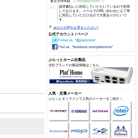
東京大学/K様
(ご利用期間2009年～)
“
請求書払いに対応していただいているので利用
しております。メールでの問い合わせにも丁寧
に対応していただけるので大変ありがたいで
す。
あなたの声をお寄せください!
公式アカウント / ページ
ぷらっとホーム社製品
当社ブランドの製品情報はこちら
人気・定番メーカー
ぷらっとオンラインで人気のメーカーをご紹介！