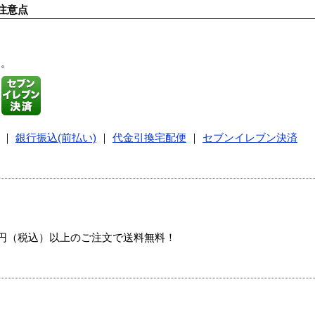
注意点
す。
｜
銀行振込(前払い)
｜
代金引換宅配便
｜
セブンイレブン決済
00円（税込）以上のご注文で送料無料！