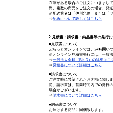
在庫がある場合のご注文につきまし
尚、複数の商品をご注文の場合、発
※配送業者は「佐川急便」または「
⇒
配送について詳しくはこちら
見積書・請求書・納品書等の発行に
■見積書について
ぷらっとオンラインでは、24時間い
※オンライン見積書発行には、一般法人
⇒
一般法人会員（BizID）の詳細はこ
⇒
見積書について詳細はこちら
■請求書について
ご注文時に希望されたお客様に関し
尚、請求書は、営業時間内での発行
場合がございます。
⇒
請求書について詳細はこちら
■納品書について
お届けする商品に同梱致します。