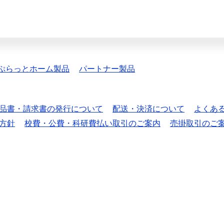
ぷらっとホーム製品
パートナー製品
品書・請求書の発行について
配送・決済について
よくあ
方針
校費・公費・科研費払い取引のご案内
売掛取引のご