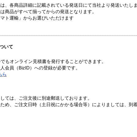
ては、各商品詳細に記載されている発送日にて当社より発送いたし
送は商品がすべて揃ってからの発送となります。
ヤマト運輸」からお選びいただけます
ついて
つでもオンライン見積書を発行することができます。
会員（BizID）への登録が必要です。
ちら
ましては、ご注文後に別途郵送しております。
のため、ご注文日時（土日祝にかかる場合等）によりましては、到