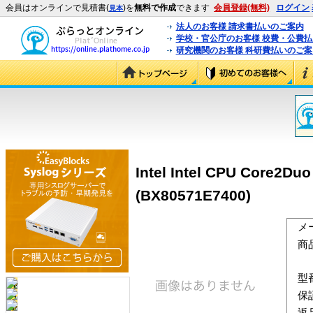
会員はオンラインで見積書(
)を
無料で作成
できます
会員登録(無料)
ログイン
見本
法人のお客様 請求書払いのご案内
学校・官公庁のお客様 校費・公費
研究機関のお客様 科研費払いのご案
Intel Intel CPU Core2D
(BX80571E7400)
メ
商
型
保
返