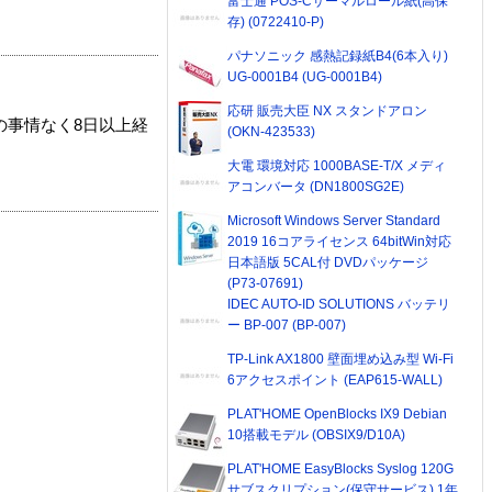
富士通 POS-Cサーマルロール紙(高保
存) (0722410-P)
パナソニック 感熱記録紙B4(6本入り)
UG-0001B4 (UG-0001B4)
応研 販売大臣 NX スタンドアロン
の事情なく8日以上経
(OKN-423533)
大電 環境対応 1000BASE-T/X メディ
アコンバータ (DN1800SG2E)
Microsoft Windows Server Standard
2019 16コアライセンス 64bitWin対応
日本語版 5CAL付 DVDパッケージ
(P73-07691)
IDEC AUTO-ID SOLUTIONS バッテリ
ー BP-007 (BP-007)
TP-Link AX1800 壁面埋め込み型 Wi-Fi
6アクセスポイント (EAP615-WALL)
PLAT'HOME OpenBlocks IX9 Debian
10搭載モデル (OBSIX9/D10A)
PLAT'HOME EasyBlocks Syslog 120G
サブスクリプション(保守サービス) 1年