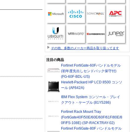
その他、多数のメーカー商品を取り扱ってます
注目の商品
Fortinet FortiGate-60Fバンドルモデル
(初年度先出しセンドバック保守付)
(FG-60F-BDL-US)
Hewlett-Packard HP LCD 8500 コンソ
ール (AF642A)
IBM Flex System コンソール・ブレイ
クアウト・ケーブル (81Y5286)
Fortinet Rack Mount Tray
(FortiGate40F/50E/60E/60F/61F/80E/8
0F/FS-108E) (SP-RACKTRAY-02)
Fortinet FortiGate-80F バンドルモデル