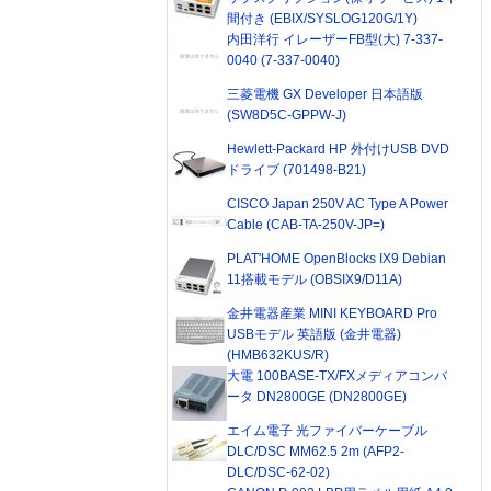
間付き (EBIX/SYSLOG120G/1Y)
内田洋行 イレーザーFB型(大) 7-337-
0040 (7-337-0040)
三菱電機 GX Developer 日本語版
(SW8D5C-GPPW-J)
Hewlett-Packard HP 外付けUSB DVD
ドライブ (701498-B21)
CISCO Japan 250V AC Type A Power
Cable (CAB-TA-250V-JP=)
PLAT'HOME OpenBlocks IX9 Debian
11搭載モデル (OBSIX9/D11A)
金井電器産業 MINI KEYBOARD Pro
USBモデル 英語版 (金井電器)
(HMB632KUS/R)
大電 100BASE-TX/FXメディアコンバ
ータ DN2800GE (DN2800GE)
エイム電子 光ファイバーケーブル
DLC/DSC MM62.5 2m (AFP2-
DLC/DSC-62-02)