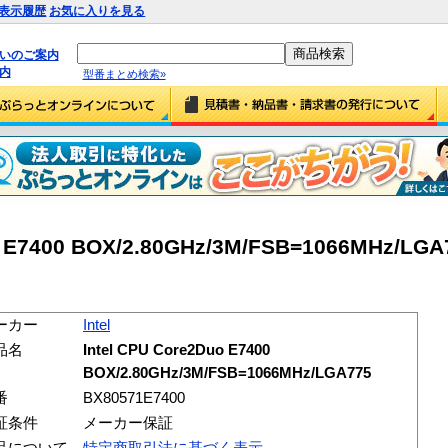
表示履歴
お気に入りを見る
払いのご案内
内
型番まとめ検索»
uo E7400 BOX/2.80GHz/3M/FSB=1066MHz/LGA
ーカー
Intel
品名
Intel CPU Core2Duo E7400
BOX/2.80GHz/3M/FSB=1066MHz/LGA775
番
BX80571E7400
証条件
メーカー保証
品について
特定商取引法に基づく表示