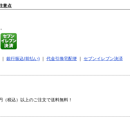
注意点
す。
｜
銀行振込(前払い)
｜
代金引換宅配便
｜
セブンイレブン決済
00円（税込）以上のご注文で送料無料！