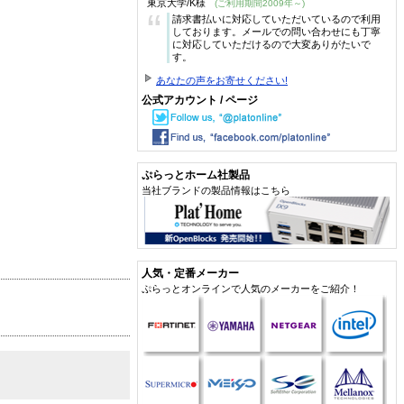
東京大学/K様
(ご利用期間2009年～)
“
請求書払いに対応していただいているので利用
しております。メールでの問い合わせにも丁寧
に対応していただけるので大変ありがたいで
す。
あなたの声をお寄せください!
公式アカウント / ページ
ぷらっとホーム社製品
当社ブランドの製品情報はこちら
人気・定番メーカー
ぷらっとオンラインで人気のメーカーをご紹介！