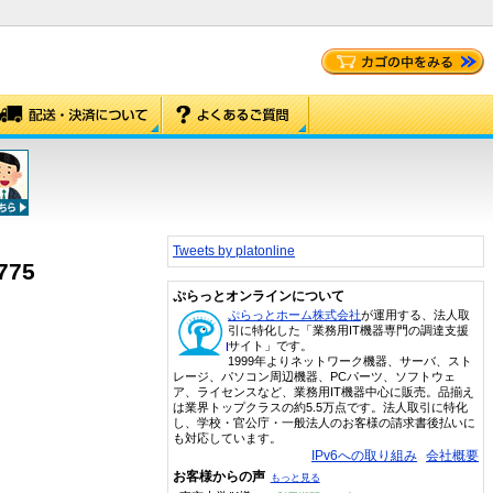
Tweets by platonline
775
ぷらっとオンラインについて
ぷらっとホーム株式会社
が運用する、法人取
引に特化した「業務用IT機器専門の調達支援
サイト」です。
1999年よりネットワーク機器、サーバ、スト
レージ、パソコン周辺機器、PCパーツ、ソフトウェ
ア、ライセンスなど、業務用IT機器中心に販売。品揃え
は業界トップクラスの約5.5万点です。法人取引に特化
し、学校・官公庁・一般法人のお客様の請求書後払いに
も対応しています。
IPv6への取り組み
会社概要
お客様からの声
もっと見る