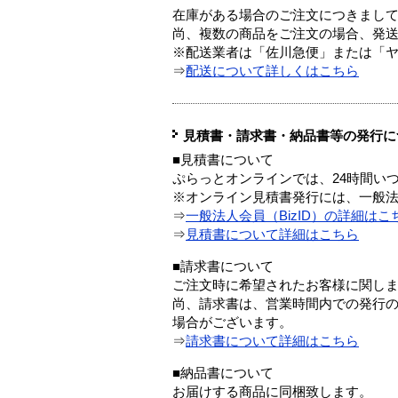
在庫がある場合のご注文につきまし
尚、複数の商品をご注文の場合、発
※配送業者は「佐川急便」または「
⇒
配送について詳しくはこちら
見積書・請求書・納品書等の発行に
■見積書について
ぷらっとオンラインでは、24時間い
※オンライン見積書発行には、一般法人
⇒
一般法人会員（BizID）の詳細はこ
⇒
見積書について詳細はこちら
■請求書について
ご注文時に希望されたお客様に関し
尚、請求書は、営業時間内での発行
場合がございます。
⇒
請求書について詳細はこちら
■納品書について
お届けする商品に同梱致します。