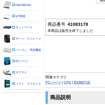
OpenBlocks
IoT関連
商品番号
41083178
ネットワーク
本商品は販売を終了しました
サーバ・ストレージ
パソコン・周辺機器
PCパーツ
サプライ
関連カテゴリ
PCパーツ
|
CPU
|
BX80571E
ソフト・ライセンス
商品説明