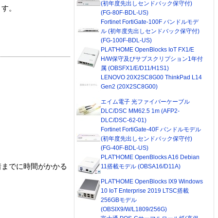
(初年度先出しセンドバック保守付)
ます。
(FG-80F-BDL-US)
Fortinet FortiGate-100F バンドルモデ
ル (初年度先出しセンドバック保守付)
(FG-100F-BDL-US)
PLAT'HOME OpenBlocks IoT FX1/E
H/W保守及びサブスクリプション1年付
属 (OBSFX1/E/D11/H1S1)
LENOVO 20X2SC8G00 ThinkPad L14
Gen2 (20X2SC8G00)
エイム電子 光ファイバーケーブル
DLC/DSC MM62.5 1m (AFP2-
DLC/DSC-62-01)
Fortinet FortiGate-40F バンドルモデル
(初年度先出しセンドバック保守付)
(FG-40F-BDL-US)
PLAT'HOME OpenBlocks A16 Debian
着までに時間がかかる
11搭載モデル (OBSA16/D11A)
PLAT'HOME OpenBlocks IX9 Windows
10 IoT Enterprise 2019 LTSC搭載
256GBモデル
(OBSIX9/W/L1809/256G)