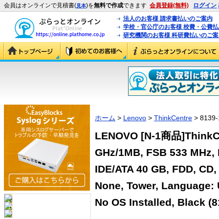
会員はオンラインで見積書(
)を
無料で作成
できます
会員登録(無料)
ログイン
見本
法人のお客様 請求書払いのご案内
学校・官公庁のお客様 校費・公費
研究機関のお客様 科研費払いのご案
ホーム
>
Lenovo
>
ThinkCentre
> 8139-
LENOVO [N-1商品]ThinkCen
GHz/1MB, FSB 533 MHz, 
IDE/ATA 40 GB, FDD, CD,
None, Tower, Language: 
No OS Installed, Black (