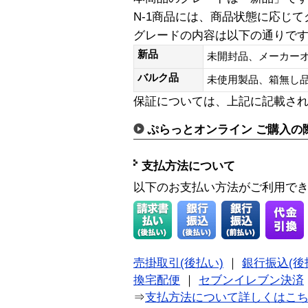
N-1商品には、商品状態に応じ
グレードの内容は以下の通りで
新品
未開封品、メーカー
バルク品
未使用製品、箱無
保証については、上記に記載さ
ぷらっとオンライン ご購入の
支払方法について
以下のお支払い方法がご利用で
売掛取引(後払い)
｜
銀行振込(後
換宅配便
｜
セブンイレブン決済
⇒
支払方法について詳しくはこ