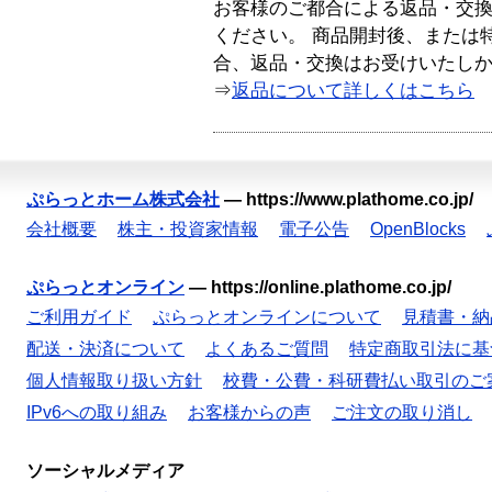
お客様のご都合による返品・交
ください。 商品開封後、または
合、返品・交換はお受けいたし
⇒
返品について詳しくはこちら
ぷらっとホーム株式会社
—
https://www.plathome.co.jp/
会社概要
株主・投資家情報
電子公告
OpenBlocks
ぷらっとオンライン
—
https://online.plathome.co.jp/
ご利用ガイド
ぷらっとオンラインについて
見積書・納
配送・決済について
よくあるご質問
特定商取引法に基
個人情報取り扱い方針
校費・公費・科研費払い取引のご
IPv6への取り組み
お客様からの声
ご注文の取り消し
ソーシャルメディア