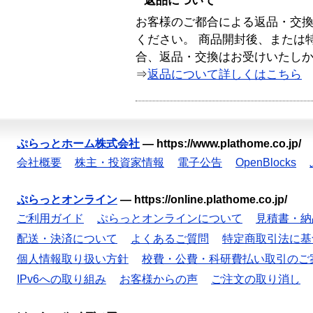
返品について
お客様のご都合による返品・交
ください。 商品開封後、または
合、返品・交換はお受けいたし
⇒
返品について詳しくはこちら
ぷらっとホーム株式会社
—
https://www.plathome.co.jp/
会社概要
株主・投資家情報
電子公告
OpenBlocks
ぷらっとオンライン
—
https://online.plathome.co.jp/
ご利用ガイド
ぷらっとオンラインについて
見積書・納
配送・決済について
よくあるご質問
特定商取引法に基
個人情報取り扱い方針
校費・公費・科研費払い取引のご
IPv6への取り組み
お客様からの声
ご注文の取り消し