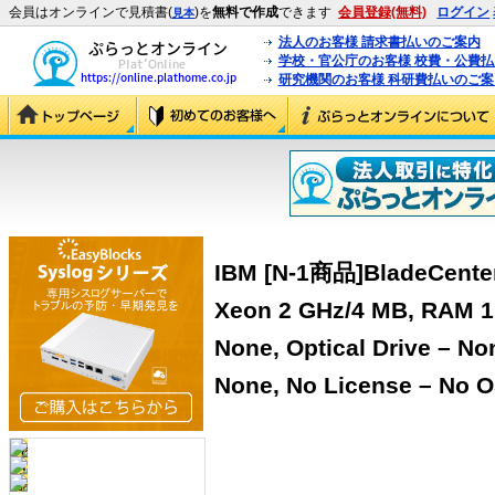
会員はオンラインで見積書(
)を
無料で作成
できます
会員登録(無料)
ログイン
見本
法人のお客様 請求書払いのご案内
学校・官公庁のお客様 校費・公費
研究機関のお客様 科研費払いのご案
IBM [N-1商品]BladeCenter
Xeon 2 GHz/4 MB, RAM 1
None, Optical Drive – N
None, No License – No OS