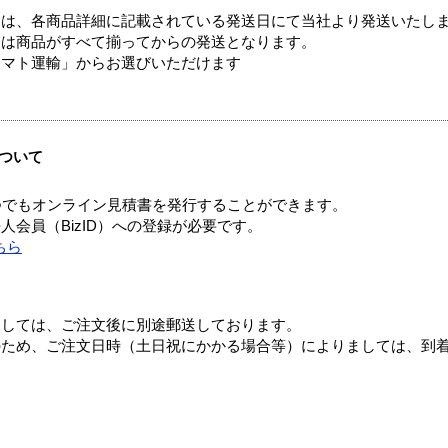
ては、各商品詳細に記載されている発送日にて当社より発送いたし
送は商品がすべて揃ってからの発送となります。
ヤマト運輸」からお選びいただけます
ついて
つでもオンライン見積書を発行することができます。
会員（BizID）への登録が必要です。
ちら
ましては、ご注文後に別途郵送しております。
のため、ご注文日時（土日祝にかかる場合等）によりましては、到