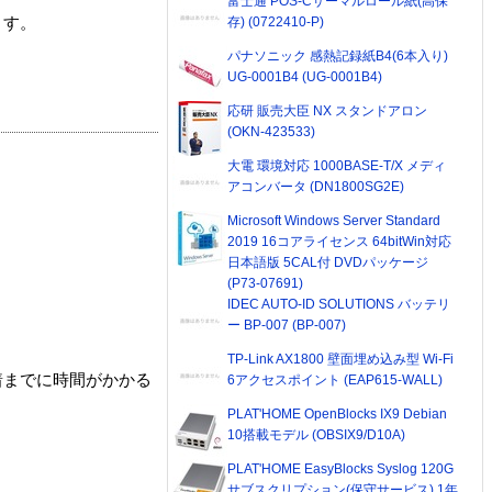
富士通 POS-Cサーマルロール紙(高保
存) (0722410-P)
ます。
パナソニック 感熱記録紙B4(6本入り)
UG-0001B4 (UG-0001B4)
応研 販売大臣 NX スタンドアロン
(OKN-423533)
大電 環境対応 1000BASE-T/X メディ
アコンバータ (DN1800SG2E)
Microsoft Windows Server Standard
2019 16コアライセンス 64bitWin対応
日本語版 5CAL付 DVDパッケージ
(P73-07691)
IDEC AUTO-ID SOLUTIONS バッテリ
ー BP-007 (BP-007)
TP-Link AX1800 壁面埋め込み型 Wi-Fi
着までに時間がかかる
6アクセスポイント (EAP615-WALL)
PLAT'HOME OpenBlocks IX9 Debian
10搭載モデル (OBSIX9/D10A)
PLAT'HOME EasyBlocks Syslog 120G
サブスクリプション(保守サービス) 1年