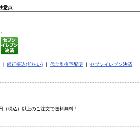
注意点
す。
｜
銀行振込(前払い)
｜
代金引換宅配便
｜
セブンイレブン決済
00円（税込）以上のご注文で送料無料！