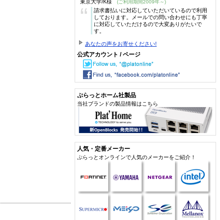
東京大学/K様
(ご利用期間2009年～)
“
請求書払いに対応していただいているので利用
しております。メールでの問い合わせにも丁寧
に対応していただけるので大変ありがたいで
す。
あなたの声をお寄せください!
公式アカウント / ページ
ぷらっとホーム社製品
当社ブランドの製品情報はこちら
人気・定番メーカー
ぷらっとオンラインで人気のメーカーをご紹介！