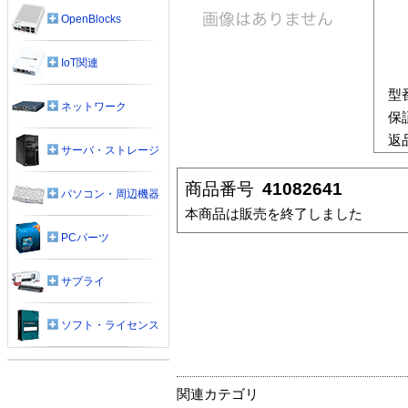
OpenBlocks
IoT関連
型
ネットワーク
保
返
サーバ・ストレージ
商品番号
41082641
パソコン・周辺機器
本商品は販売を終了しました
PCパーツ
サプライ
ソフト・ライセンス
関連カテゴリ