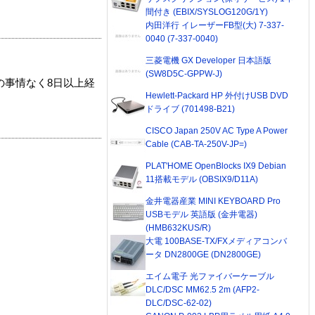
間付き (EBIX/SYSLOG120G/1Y)
内田洋行 イレーザーFB型(大) 7-337-
0040 (7-337-0040)
三菱電機 GX Developer 日本語版
(SW8D5C-GPPW-J)
の事情なく8日以上経
Hewlett-Packard HP 外付けUSB DVD
ドライブ (701498-B21)
CISCO Japan 250V AC Type A Power
Cable (CAB-TA-250V-JP=)
PLAT'HOME OpenBlocks IX9 Debian
11搭載モデル (OBSIX9/D11A)
金井電器産業 MINI KEYBOARD Pro
USBモデル 英語版 (金井電器)
(HMB632KUS/R)
大電 100BASE-TX/FXメディアコンバ
ータ DN2800GE (DN2800GE)
エイム電子 光ファイバーケーブル
DLC/DSC MM62.5 2m (AFP2-
DLC/DSC-62-02)