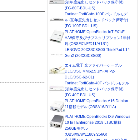
(初年度先出しセンドバック保守付)
(FG-80F-BDL-US)
Fortinet FortiGate-100F バンドルモデ
ル (初年度先出しセンドバック保守付)
(FG-100F-BDL-US)
PLAT'HOME OpenBlocks IoT FX1/E
H/W保守及びサブスクリプション1年付
属 (OBSFX1/E/D11/H1S1)
LENOVO 20X2SC8G00 ThinkPad L14
Gen2 (20X2SC8G00)
エイム電子 光ファイバーケーブル
DLC/DSC MM62.5 1m (AFP2-
DLC/DSC-62-01)
Fortinet FortiGate-40F バンドルモデル
(初年度先出しセンドバック保守付)
(FG-40F-BDL-US)
PLAT'HOME OpenBlocks A16 Debian
11搭載モデル (OBSA16/D11A)
PLAT'HOME OpenBlocks IX9 Windows
10 IoT Enterprise 2019 LTSC搭載
256GBモデル
(OBSIX9/W/L1809/256G)