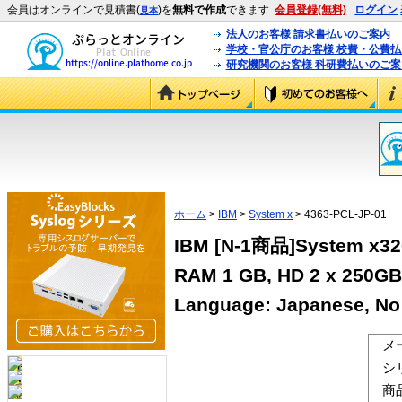
会員はオンラインで見積書(
)を
無料で作成
できます
会員登録(無料)
ログイン
見本
法人のお客様 請求書払いのご案内
学校・官公庁のお客様 校費・公費
研究機関のお客様 科研費払いのご案
ホーム
>
IBM
>
System x
> 4363-PCL-JP-01
IBM [N-1商品]System x320
RAM 1 GB, HD 2 x 250GB
Language: Japanese, No 
メ
シ
商