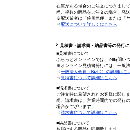
在庫がある場合のご注文につきまし
尚、複数の商品をご注文の場合、発
※配送業者は「佐川急便」または「
⇒
配送について詳しくはこちら
見積書・請求書・納品書等の発行に
■見積書について
ぷらっとオンラインでは、24時間い
※オンライン見積書発行には、一般法人
⇒
一般法人会員（BizID）の詳細はこ
⇒
見積書について詳細はこちら
■請求書について
ご注文時に希望されたお客様に関し
尚、請求書は、営業時間内での発行
場合がございます。
⇒
請求書について詳細はこちら
■納品書について
お届けする商品に同梱致します。