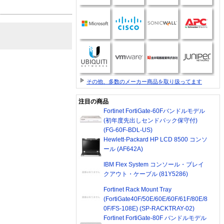
その他、多数のメーカー商品を取り扱ってます
注目の商品
Fortinet FortiGate-60Fバンドルモデル
(初年度先出しセンドバック保守付)
(FG-60F-BDL-US)
Hewlett-Packard HP LCD 8500 コンソ
ール (AF642A)
IBM Flex System コンソール・ブレイ
クアウト・ケーブル (81Y5286)
Fortinet Rack Mount Tray
(FortiGate40F/50E/60E/60F/61F/80E/8
0F/FS-108E) (SP-RACKTRAY-02)
Fortinet FortiGate-80F バンドルモデル