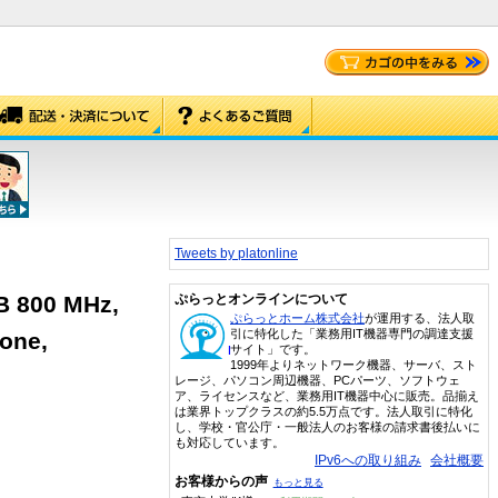
Tweets by platonline
B 800 MHz,
ぷらっとオンラインについて
ぷらっとホーム株式会社
が運用する、法人取
引に特化した「業務用IT機器専門の調達支援
one,
サイト」です。
1999年よりネットワーク機器、サーバ、スト
レージ、パソコン周辺機器、PCパーツ、ソフトウェ
ア、ライセンスなど、業務用IT機器中心に販売。品揃え
は業界トップクラスの約5.5万点です。法人取引に特化
し、学校・官公庁・一般法人のお客様の請求書後払いに
も対応しています。
IPv6への取り組み
会社概要
お客様からの声
もっと見る