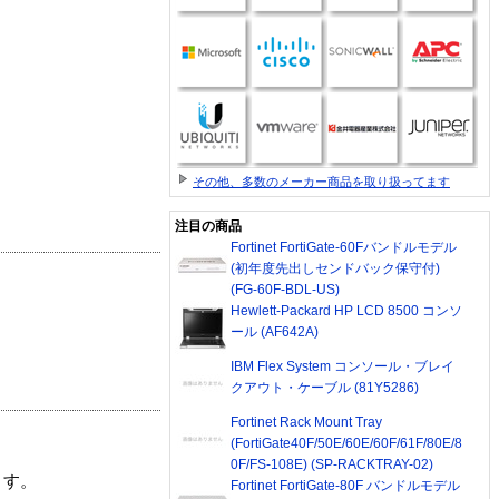
その他、多数のメーカー商品を取り扱ってます
注目の商品
Fortinet FortiGate-60Fバンドルモデル
(初年度先出しセンドバック保守付)
(FG-60F-BDL-US)
Hewlett-Packard HP LCD 8500 コンソ
ール (AF642A)
IBM Flex System コンソール・ブレイ
クアウト・ケーブル (81Y5286)
Fortinet Rack Mount Tray
(FortiGate40F/50E/60E/60F/61F/80E/8
0F/FS-108E) (SP-RACKTRAY-02)
ます。
Fortinet FortiGate-80F バンドルモデル