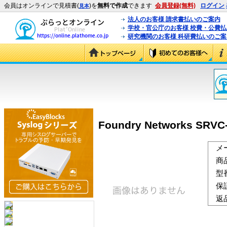
会員はオンラインで見積書(
)を
無料で作成
できます
会員登録(無料)
ログイン
見本
法人のお客様 請求書払いのご案内
学校・官公庁のお客様 校費・公費
研究機関のお客様 科研費払いのご案
Foundry Networks SRVC
メ
商
型
保
返