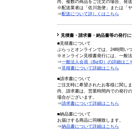
尚、複数の商品をご注文の場合、発
※配送業者は「佐川急便」または「
⇒
配送について詳しくはこちら
見積書・請求書・納品書等の発行に
■見積書について
ぷらっとオンラインでは、24時間い
※オンライン見積書発行には、一般法人
⇒
一般法人会員（BizID）の詳細はこ
⇒
見積書について詳細はこちら
■請求書について
ご注文時に希望されたお客様に関し
尚、請求書は、営業時間内での発行
場合がございます。
⇒
請求書について詳細はこちら
■納品書について
お届けする商品に同梱致します。
⇒
納品書について詳細はこちら