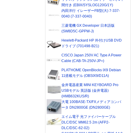
間付き (EBIX/SYSLOG120G/1Y)
内田洋行 イレーザーFB型(大) 7-337-
0040 (7-337-0040)
三菱電機 GX Developer 日本語版
(SW8D5C-GPPW-J)
Hewlett-Packard HP 外付けUSB DVD
ドライブ (701498-B21)
CISCO Japan 250V AC Type A Power
Cable (CAB-TA-250V-JP=)
PLAT'HOME OpenBlocks IX9 Debian
11搭載モデル (OBSIX9/D11A)
金井電器産業 MINI KEYBOARD Pro
USBモデル 英語版 (金井電器)
(HMB632KUS/R)
大電 100BASE-TX/FXメディアコンバ
ータ DN2800GE (DN2800GE)
エイム電子 光ファイバーケーブル
DLC/DSC MM62.5 2m (AFP2-
DLC/DSC-62-02)