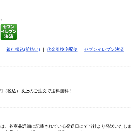
す。
｜
銀行振込(前払い)
｜
代金引換宅配便
｜
セブンイレブン決済
00円（税込）以上のご注文で送料無料！
ては、各商品詳細に記載されている発送日にて当社より発送いたし