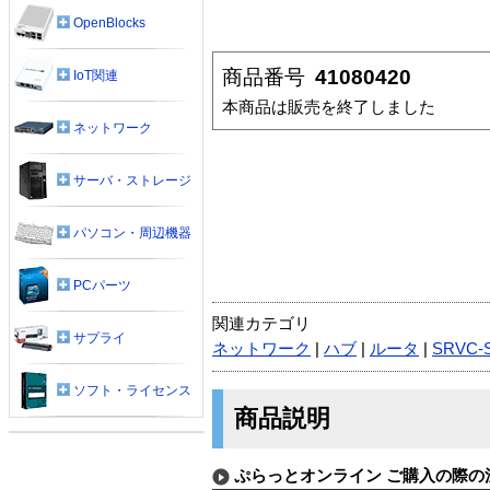
OpenBlocks
商品番号
41080420
IoT関連
本商品は販売を終了しました
ネットワーク
サーバ・ストレージ
パソコン・周辺機器
PCパーツ
関連カテゴリ
サプライ
ネットワーク
|
ハブ
|
ルータ
|
SRVC-
ソフト・ライセンス
商品説明
ぷらっとオンライン ご購入の際の