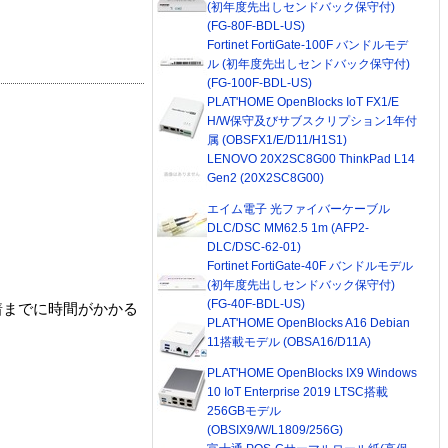
(初年度先出しセンドバック保守付)
(FG-80F-BDL-US)
Fortinet FortiGate-100F バンドルモデ
ル (初年度先出しセンドバック保守付)
(FG-100F-BDL-US)
PLAT'HOME OpenBlocks IoT FX1/E
H/W保守及びサブスクリプション1年付
属 (OBSFX1/E/D11/H1S1)
LENOVO 20X2SC8G00 ThinkPad L14
Gen2 (20X2SC8G00)
エイム電子 光ファイバーケーブル
DLC/DSC MM62.5 1m (AFP2-
DLC/DSC-62-01)
Fortinet FortiGate-40F バンドルモデル
(初年度先出しセンドバック保守付)
(FG-40F-BDL-US)
着までに時間がかかる
PLAT'HOME OpenBlocks A16 Debian
11搭載モデル (OBSA16/D11A)
PLAT'HOME OpenBlocks IX9 Windows
10 IoT Enterprise 2019 LTSC搭載
256GBモデル
(OBSIX9/W/L1809/256G)