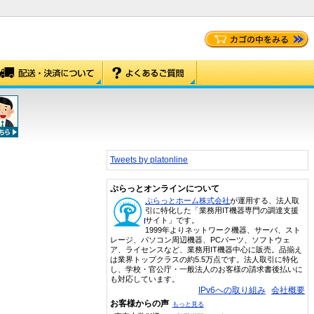
Tweets by platonline
ぷらっとオンラインについて
ぷらっとホーム株式会社
が運用する、法人取
引に特化した「業務用IT機器専門の調達支援
サイト」です。
1999年よりネットワーク機器、サーバ、スト
レージ、パソコン周辺機器、PCパーツ、ソフトウェ
ア、ライセンスなど、業務用IT機器中心に販売。品揃え
は業界トップクラスの約5.5万点です。法人取引に特化
し、学校・官公庁・一般法人のお客様の請求書後払いに
も対応しています。
IPv6への取り組み
会社概要
お客様からの声
もっと見る