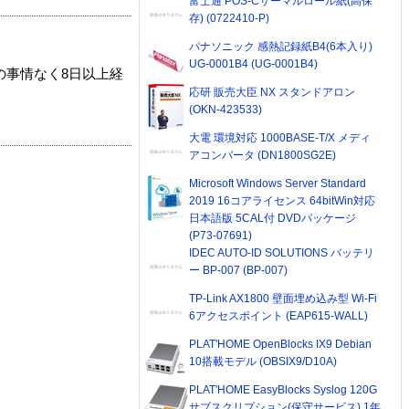
富士通 POS-Cサーマルロール紙(高保
存) (0722410-P)
パナソニック 感熱記録紙B4(6本入り)
UG-0001B4 (UG-0001B4)
の事情なく8日以上経
応研 販売大臣 NX スタンドアロン
(OKN-423533)
大電 環境対応 1000BASE-T/X メディ
アコンバータ (DN1800SG2E)
Microsoft Windows Server Standard
2019 16コアライセンス 64bitWin対応
日本語版 5CAL付 DVDパッケージ
(P73-07691)
IDEC AUTO-ID SOLUTIONS バッテリ
ー BP-007 (BP-007)
TP-Link AX1800 壁面埋め込み型 Wi-Fi
6アクセスポイント (EAP615-WALL)
PLAT'HOME OpenBlocks IX9 Debian
10搭載モデル (OBSIX9/D10A)
PLAT'HOME EasyBlocks Syslog 120G
サブスクリプション(保守サービス) 1年