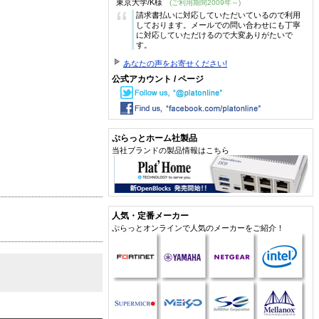
東京大学/K様
(ご利用期間2009年～)
“
請求書払いに対応していただいているので利用
しております。メールでの問い合わせにも丁寧
に対応していただけるので大変ありがたいで
す。
あなたの声をお寄せください!
公式アカウント / ページ
ぷらっとホーム社製品
当社ブランドの製品情報はこちら
人気・定番メーカー
ぷらっとオンラインで人気のメーカーをご紹介！