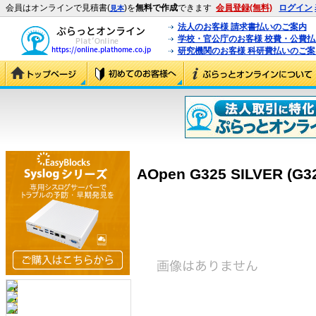
会員はオンラインで見積書(
)を
無料で作成
できます
会員登録(無料)
ログイン
見本
法人のお客様 請求書払いのご案内
学校・官公庁のお客様 校費・公費
研究機関のお客様 科研費払いのご案
AOpen G325 SILVER (G3