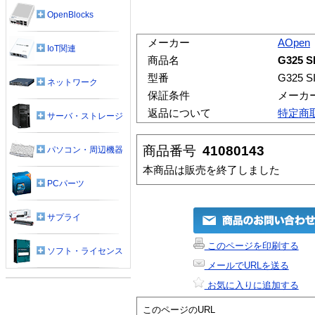
OpenBlocks
メーカー
AOpen
IoT関連
商品名
G325 S
型番
G325 S
ネットワーク
保証条件
メーカ
返品について
特定商
サーバ・ストレージ
商品番号
41080143
パソコン・周辺機器
本商品は販売を終了しました
PCパーツ
サプライ
このページを印刷する
ソフト・ライセンス
メールでURLを送る
お気に入りに追加する
このページのURL