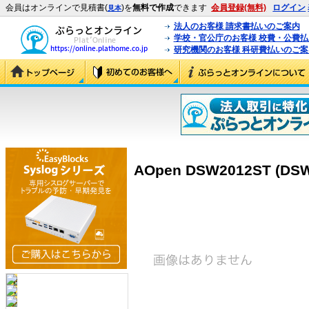
会員はオンラインで見積書(
)を
無料で作成
できます
会員登録(無料)
ログイン
見本
法人のお客様 請求書払いのご案内
学校・官公庁のお客様 校費・公費
研究機関のお客様 科研費払いのご案
AOpen DSW2012ST (DS