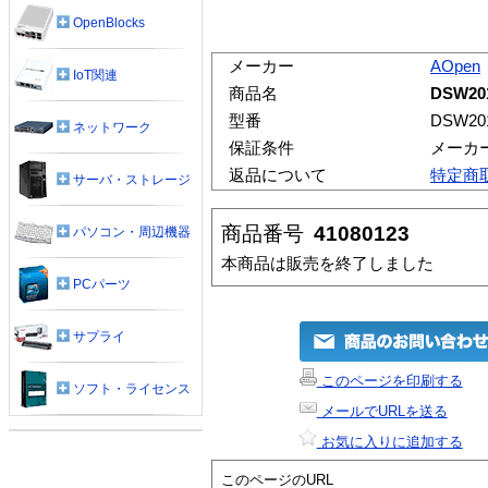
OpenBlocks
メーカー
AOpen
IoT関連
商品名
DSW20
型番
DSW20
ネットワーク
保証条件
メーカ
返品について
特定商
サーバ・ストレージ
商品番号
41080123
パソコン・周辺機器
本商品は販売を終了しました
PCパーツ
サプライ
このページを印刷する
ソフト・ライセンス
メールでURLを送る
お気に入りに追加する
このページのURL