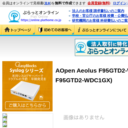
会員はオンラインで見積書(
)を
無料で作成
できます
会員登録(無料)
ログイン
見本
法人のお客様 請求書払いのご案内
学校・官公庁のお客様 校費・公費
研究機関のお客様 科研費払いのご案
AOpen Aeolus F95GTD2
F95GTD2-WDC1GX)