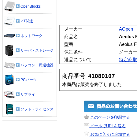
OpenBlocks
IoT関連
メーカー
AOpen
ネットワーク
商品名
Aeolus
型番
Aeolus
サーバ・ストレージ
保証条件
メーカ
返品について
特定商
パソコン・周辺機器
商品番号
41080107
PCパーツ
本商品は販売を終了しました
サプライ
ソフト・ライセンス
このページを印刷する
メールでURLを送る
お気に入りに追加する