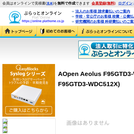
会員はオンラインで見積書(
)を
無料で作成
できます
会員登録(無料)
ログイン
見本
法人のお客様 請求書払いのご案内
学校・官公庁のお客様 校費・公費
研究機関のお客様 科研費払いのご案
AOpen Aeolus F95GTD3-
F95GTD3-WDC512X)