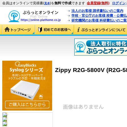
会員はオンラインで見積書(
)を
無料で作成
できます
会員登録(無料)
ログイン
見本
法人のお客様 請求書払いのご案内
学校・官公庁のお客様 校費・公費
研究機関のお客様 科研費払いのご案
Zippy R2G-5800V (R2G-5