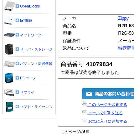
OpenBlocks
メーカー
Zippy
IoT関連
商品名
R2G-58
型番
R2G-58
ネットワーク
保証条件
メーカ
返品について
特定商
サーバ・ストレージ
商品番号
41079834
パソコン・周辺機器
本商品は販売を終了しました
PCパーツ
サプライ
このページを印刷する
ソフト・ライセンス
メールでURLを送る
お気に入りに追加する
このページのURL