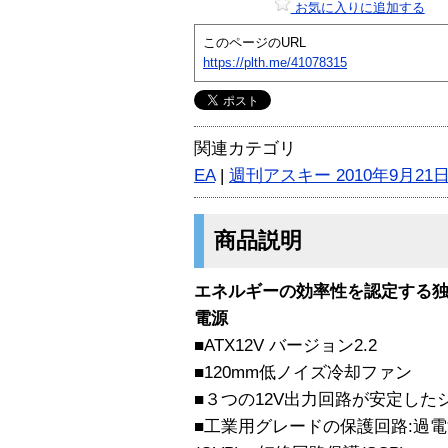
お気に入りに追加する
このページのURL
https://plth.me/41078315
関連カテゴリ
EA
|
週刊アスキー 2010年9月2
商品説明
エネルギーの効率性を認定する独立
電源
■ATX12V バージョン2.2
■120mm低ノイズ冷却ファン
■３つの12V出力回路が安定した
■工業用グレードの保護回路:過電