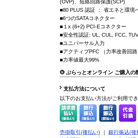
(OVP)、短絡回路保護(SCP)
■80 PLUS 認証 ： 省エネと環
■6つのSATAコネクター
■１x (6+2) PCI-Eコネクター
■安全性認証: UL, CUL, FCC, TUV, 
■ユニバーサル入力
■アクティブPFC （力率改善回
■力率値最大99%
ぷらっとオンライン ご購入の
支払方法について
以下のお支払い方法がご利用で
売掛取引(後払い)
｜
銀行振込(後