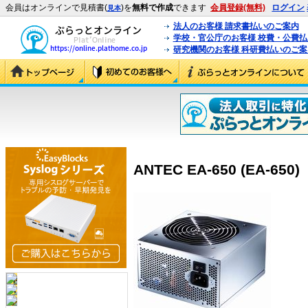
会員はオンラインで見積書(
)を
無料で作成
できます
会員登録(無料)
ログイン
見本
法人のお客様 請求書払いのご案内
学校・官公庁のお客様 校費・公費
研究機関のお客様 科研費払いのご案
ANTEC EA-650 (EA-650)