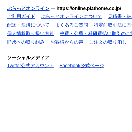
ぷらっとオンライン
—
https://online.plathome.co.jp/
ご利用ガイド
ぷらっとオンラインについて
見積書・納
配送・決済について
よくあるご質問
特定商取引法に基
個人情報取り扱い方針
校費・公費・科研費払い取引のご
IPv6への取り組み
お客様からの声
ご注文の取り消し
ソーシャルメディア
Twitter公式アカウント
Facebook公式ページ