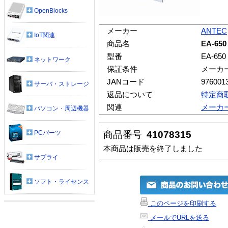
OpenBlocks
メーカー
ANTEC
IoT関連
商品名
EA-650
型番
EA-650
ネットワーク
保証条件
メーカ
JANコード
976001
サーバ・ストレージ
返品について
特定商
関連
メーカ
パソコン・周辺機器
商品番号
41078315
PCパーツ
本商品は販売を終了しました
サプライ
ソフト・ライセンス
このページを印刷する
メールでURLを送る