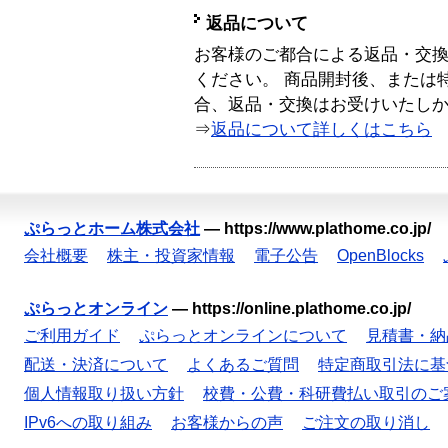
返品について
お客様のご都合による返品・交
ください。 商品開封後、または
合、返品・交換はお受けいたし
⇒
返品について詳しくはこちら
ぷらっとホーム株式会社
—
https://www.plathome.co.jp/
会社概要
株主・投資家情報
電子公告
OpenBlocks
ぷらっとオンライン
—
https://online.plathome.co.jp/
ご利用ガイド
ぷらっとオンラインについて
見積書・納
配送・決済について
よくあるご質問
特定商取引法に基
個人情報取り扱い方針
校費・公費・科研費払い取引のご
IPv6への取り組み
お客様からの声
ご注文の取り消し