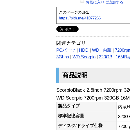
お気に入りに追加する
このページのURL
https://plth.me/41077266
関連カテゴリ
PCパーツ
|
HDD
|
WD
|
内蔵
|
7200rp
3Gbps
|
WD Scorpio
|
320GB
|
16M
商品説明
ScorpioBlack 2.5inch 7200rpm 3
WD Scorpio 7200rpm 320GB 16M
製品タイプ
内蔵H
標準記憶容量
320G
ディスク/ドライブ仕様
7200r