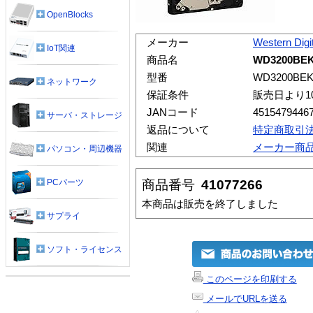
OpenBlocks
メーカー
Western Digit
IoT関連
商品名
WD3200BE
型番
WD3200BE
ネットワーク
保証条件
販売日より1
JANコード
4515479446
サーバ・ストレージ
返品について
特定商取引
関連
メーカー商
パソコン・周辺機器
商品番号
41077266
PCパーツ
本商品は販売を終了しました
サプライ
ソフト・ライセンス
このページを印刷する
メールでURLを送る