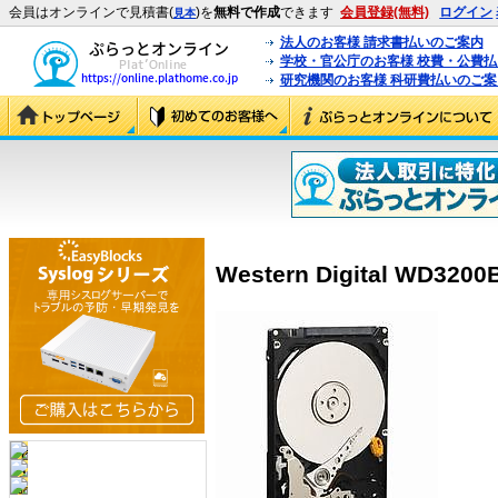
会員はオンラインで見積書(
)を
無料で作成
できます
会員登録(無料)
ログイン
見本
法人のお客様 請求書払いのご案内
学校・官公庁のお客様 校費・公費
研究機関のお客様 科研費払いのご案
Western Digital WD320