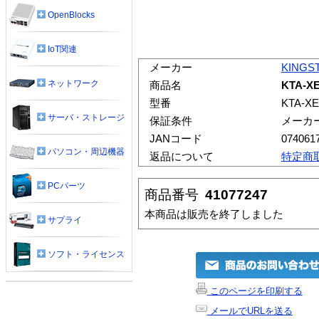
OpenBlocks
IoT関連
メーカー
KINGS
ネットワーク
商品名
KTA-XE
型番
KTA-XE
サーバ・ストレージ
保証条件
メーカ
JANコード
074061
パソコン・周辺機器
返品について
特定商
PCパーツ
商品番号
41077247
本商品は販売を終了しました
サプライ
ソフト・ライセンス
このページを印刷する
メールでURLを送る