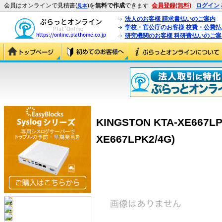
会員はオンラインで見積書(
)を
無料で作成
できます
会員登録(無料)
ログイン
見本
法人のお客様 請求書払いのご案内
学校・官公庁のお客様 校費・公費
研究機関のお客様 科研費払いのご案
KINGSTON KTA-XE667LP
XE667LPK2/4G)