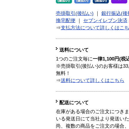
売掛取引(後払い)
｜
銀行振込(後
換宅配便
｜
セブンイレブン決済
⇒
支払方法について詳しくはこ
送料について
1つのご注文毎に
一律1,100円(税
※売掛取引(後払い)のお客様は33
無料！
⇒
送料について詳しくはこちら
配送について
在庫がある場合のご注文につき
いる発送日にて当社より発送い
尚、複数の商品をご注文の場合