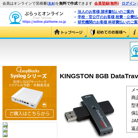
会員はオンラインで見積書(
)を
無料で作成
できます
会員登録(無料)
ログイン
見本
法人のお客様 請求書払いのご案内
学校・官公庁のお客様 校費・公費
研究機関のお客様 科研費払いのご案
KINGSTON 8GB DataTrave
メ
商
型
保
J
返