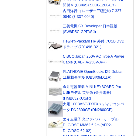
間付き (EBIX/SYSLOG120G/1Y)
内田洋行 イレーザーFB型(大) 7-337-
0040 (7-337-0040)
三菱電機 GX Developer 日本語版
(SW8D5C-GPPW-J)
Hewlett-Packard HP 外付けUSB DVD
ドライブ (701498-B21)
CISCO Japan 250V AC Type A Power
Cable (CAB-TA-250V-JP=)
PLAT'HOME OpenBlocks IX9 Debian
11搭載モデル (OBSIX9/D11A)
金井電器産業 MINI KEYBOARD Pro
USBモデル 英語版 (金井電器)
(HMB632KUS/R)
大電 100BASE-TX/FXメディアコンバ
ータ DN2800GE (DN2800GE)
エイム電子 光ファイバーケーブル
DLC/DSC MM62.5 2m (AFP2-
DLC/DSC-62-02)