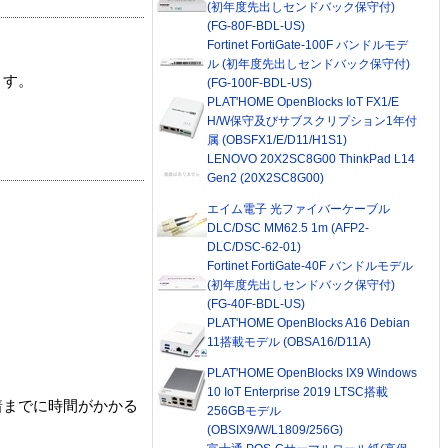
(初年度先出しセンドバック保守付)
(FG-80F-BDL-US)
Fortinet FortiGate-100F バンドルモデ
ル (初年度先出しセンドバック保守付)
ます。
(FG-100F-BDL-US)
PLAT'HOME OpenBlocks IoT FX1/E
H/W保守及びサブスクリプション1年付
属 (OBSFX1/E/D11/H1S1)
LENOVO 20X2SC8G00 ThinkPad L14
Gen2 (20X2SC8G00)
エイム電子 光ファイバーケーブル
DLC/DSC MM62.5 1m (AFP2-
DLC/DSC-62-01)
Fortinet FortiGate-40F バンドルモデル
(初年度先出しセンドバック保守付)
(FG-40F-BDL-US)
PLAT'HOME OpenBlocks A16 Debian
11搭載モデル (OBSA16/D11A)
PLAT'HOME OpenBlocks IX9 Windows
10 IoT Enterprise 2019 LTSC搭載
着までに時間がかかる
256GBモデル
(OBSIX9/W/L1809/256G)