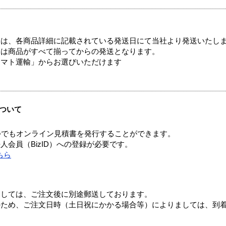
ては、各商品詳細に記載されている発送日にて当社より発送いたし
送は商品がすべて揃ってからの発送となります。
ヤマト運輸」からお選びいただけます
ついて
つでもオンライン見積書を発行することができます。
会員（BizID）への登録が必要です。
ちら
ましては、ご注文後に別途郵送しております。
のため、ご注文日時（土日祝にかかる場合等）によりましては、到