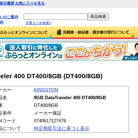
表示履歴
お気に入りを見る
払いのご案内
内
型番まとめ検索»
ler 400 DT400/8GB (DT400/8GB)
ーカー
KINGSTON
品名
8GB DataTraveler 400 DT400/8GB
番
DT400/8GB
証条件
メーカー保証
ANコード
0740617127478
品について
特定商取引法に基づく表示