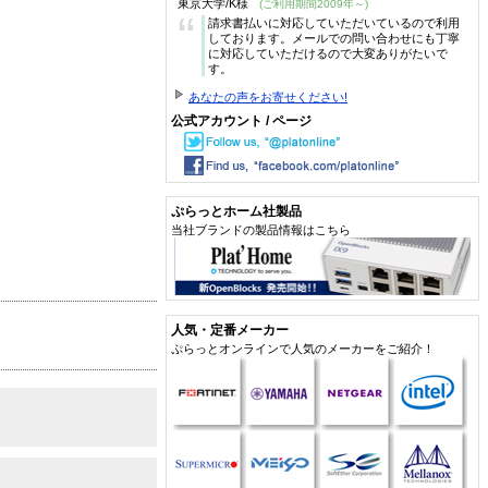
東京大学/K様
(ご利用期間2009年～)
“
請求書払いに対応していただいているので利用
しております。メールでの問い合わせにも丁寧
に対応していただけるので大変ありがたいで
す。
あなたの声をお寄せください!
公式アカウント / ページ
ぷらっとホーム社製品
当社ブランドの製品情報はこちら
人気・定番メーカー
ぷらっとオンラインで人気のメーカーをご紹介！