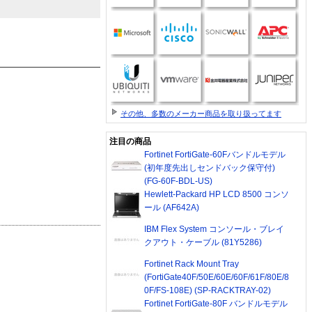
その他、多数のメーカー商品を取り扱ってます
注目の商品
Fortinet FortiGate-60Fバンドルモデル
(初年度先出しセンドバック保守付)
(FG-60F-BDL-US)
Hewlett-Packard HP LCD 8500 コンソ
ール (AF642A)
IBM Flex System コンソール・ブレイ
クアウト・ケーブル (81Y5286)
Fortinet Rack Mount Tray
(FortiGate40F/50E/60E/60F/61F/80E/8
0F/FS-108E) (SP-RACKTRAY-02)
Fortinet FortiGate-80F バンドルモデル