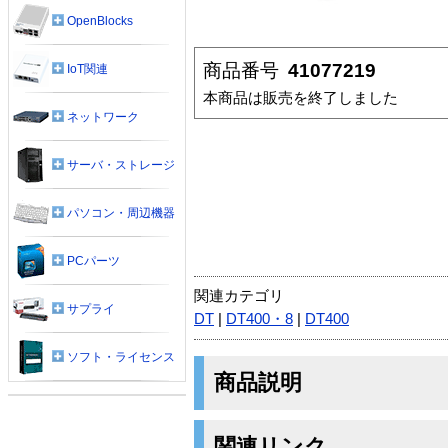
OpenBlocks
商品番号
41077219
IoT関連
本商品は販売を終了しました
ネットワーク
サーバ・ストレージ
パソコン・周辺機器
PCパーツ
関連カテゴリ
サプライ
DT
|
DT400・8
|
DT400
ソフト・ライセンス
商品説明
関連リンク