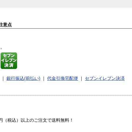
注意点
す。
｜
銀行振込(前払い)
｜
代金引換宅配便
｜
セブンイレブン決済
00円（税込）以上のご注文で送料無料！