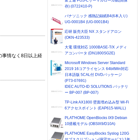
富士通 POS-Cサーマルロール紙(高保
存) (0722410-P)
パナソニック 感熱記録紙B4(6本入り)
UG-0001B4 (UG-0001B4)
応研 販売大臣 NX スタンドアロン
(OKN-423533)
大電 環境対応 1000BASE-T/X メディ
アコンバータ (DN1800SG2E)
の事情なく8日以上経
Microsoft Windows Server Standard
2019 16コアライセンス 64bitWin対応
日本語版 5CAL付 DVDパッケージ
(P73-07691)
IDEC AUTO-ID SOLUTIONS バッテリ
ー BP-007 (BP-007)
TP-Link AX1800 壁面埋め込み型 Wi-Fi
6アクセスポイント (EAP615-WALL)
PLAT'HOME OpenBlocks IX9 Debian
10搭載モデル (OBSIX9/D10A)
PLAT'HOME EasyBlocks Syslog 120G
サブスクリプション(保守サービス) 1年