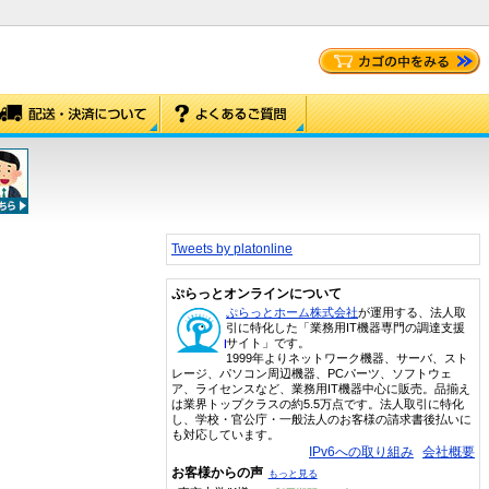
Tweets by platonline
ぷらっとオンラインについて
ぷらっとホーム株式会社
が運用する、法人取
引に特化した「業務用IT機器専門の調達支援
サイト」です。
1999年よりネットワーク機器、サーバ、スト
レージ、パソコン周辺機器、PCパーツ、ソフトウェ
ア、ライセンスなど、業務用IT機器中心に販売。品揃え
は業界トップクラスの約5.5万点です。法人取引に特化
し、学校・官公庁・一般法人のお客様の請求書後払いに
も対応しています。
IPv6への取り組み
会社概要
お客様からの声
もっと見る