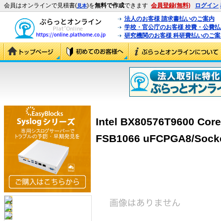
会員はオンラインで見積書(
)を
無料で作成
できます
会員登録(無料)
ログイン
見本
法人のお客様 請求書払いのご案内
学校・官公庁のお客様 校費・公費
研究機関のお客様 科研費払いのご案
Intel BX80576T9600 Cor
FSB1066 uFCPGA8/Socke