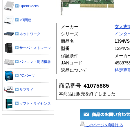
OpenBlocks
IoT関連
メーカー
玄人志
シリーズ
インタ
ネットワーク
商品名
1394VS
サーバ・ストレージ
型番
1394VS
保証条件
メーカ
パソコン・周辺機器
JANコード
498875
返品について
特定商
PCパーツ
商品番号
41075885
サプライ
本商品は販売を終了しました
ソフト・ライセンス
このページを印刷する