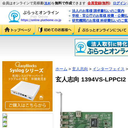
会員はオンラインで見積書(
)を
無料で作成
できます
会員登録(無料)
ログイン
見本
法人のお客様 請求書払いのご案内
学校・官公庁のお客様 校費・公費
研究機関のお客様 科研費払いのご案
ホーム
>
玄人志向
>
インターフェイス
>
玄人志向 1394VS-LPPCI2 (