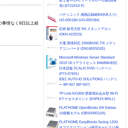
富士通 POS-Cサーマルロール紙(高保
存) (0722410-P)
パナソニック 感熱記録紙B4(6本入り)
UG-0001B4 (UG-0001B4)
の事情なく8日以上経
応研 販売大臣 NX スタンドアロン
(OKN-423533)
大電 環境対応 1000BASE-T/X メディ
アコンバータ (DN1800SG2E)
Microsoft Windows Server Standard
2019 16コアライセンス 64bitWin対応
日本語版 5CAL付 DVDパッケージ
(P73-07691)
IDEC AUTO-ID SOLUTIONS バッテリ
ー BP-007 (BP-007)
TP-Link AX1800 壁面埋め込み型 Wi-Fi
6アクセスポイント (EAP615-WALL)
PLAT'HOME OpenBlocks IX9 Debian
10搭載モデル (OBSIX9/D10A)
PLAT'HOME EasyBlocks Syslog 120G
サブスクリプション(保守サービス) 1年