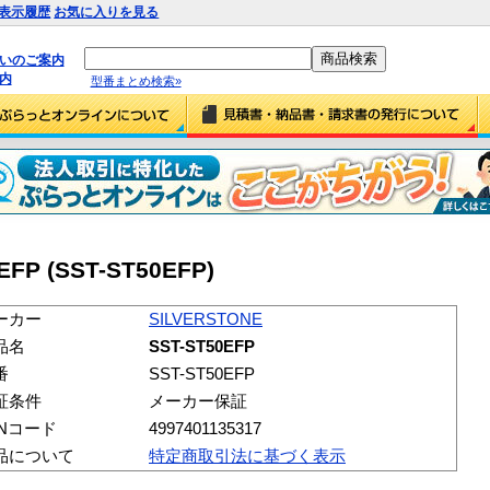
表示履歴
お気に入りを見る
払いのご案内
内
型番まとめ検索»
EFP (SST-ST50EFP)
ーカー
SILVERSTONE
品名
SST-ST50EFP
番
SST-ST50EFP
証条件
メーカー保証
ANコード
4997401135317
品について
特定商取引法に基づく表示