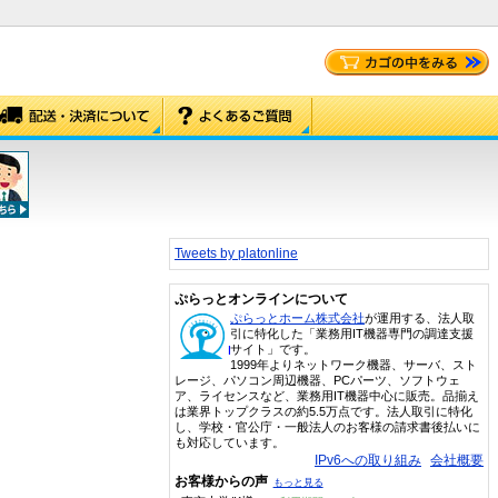
Tweets by platonline
ぷらっとオンラインについて
ぷらっとホーム株式会社
が運用する、法人取
引に特化した「業務用IT機器専門の調達支援
サイト」です。
1999年よりネットワーク機器、サーバ、スト
レージ、パソコン周辺機器、PCパーツ、ソフトウェ
ア、ライセンスなど、業務用IT機器中心に販売。品揃え
は業界トップクラスの約5.5万点です。法人取引に特化
し、学校・官公庁・一般法人のお客様の請求書後払いに
も対応しています。
IPv6への取り組み
会社概要
お客様からの声
もっと見る