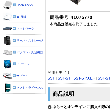
OpenBlocks
商品番号
41075770
IoT関連
本商品は販売を終了しました
ネットワーク
サーバ・ストレージ
パソコン・周辺機器
PCパーツ
関連カテゴリ
サプライ
SST
|
SST-ST
|
SST-ST50EF
|
SST-S
ソフト・ライセンス
商品説明
ぷらっとオンライン ご購入の際の