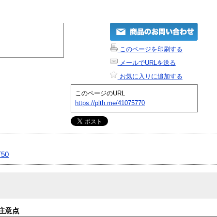
このページを印刷する
メールでURLを送る
お気に入りに追加する
このページのURL
https://plth.me/41075770
T50
注意点