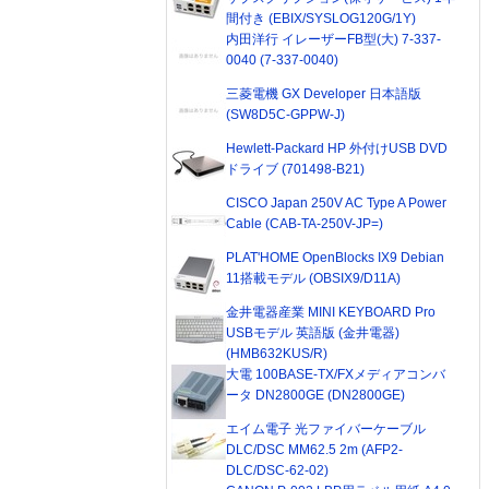
間付き (EBIX/SYSLOG120G/1Y)
内田洋行 イレーザーFB型(大) 7-337-
0040 (7-337-0040)
三菱電機 GX Developer 日本語版
(SW8D5C-GPPW-J)
Hewlett-Packard HP 外付けUSB DVD
ドライブ (701498-B21)
CISCO Japan 250V AC Type A Power
Cable (CAB-TA-250V-JP=)
PLAT'HOME OpenBlocks IX9 Debian
11搭載モデル (OBSIX9/D11A)
金井電器産業 MINI KEYBOARD Pro
USBモデル 英語版 (金井電器)
(HMB632KUS/R)
大電 100BASE-TX/FXメディアコンバ
ータ DN2800GE (DN2800GE)
エイム電子 光ファイバーケーブル
DLC/DSC MM62.5 2m (AFP2-
DLC/DSC-62-02)