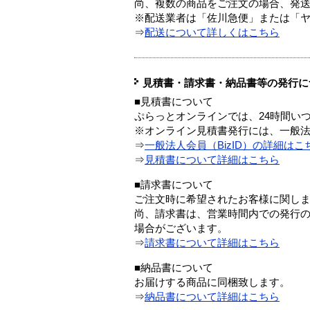
尚、複数の商品をご注文の場合、発
※配送業者は「佐川急便」または「
⇒
配送について詳しくはこちら
見積書・請求書・納品書等の発行に
■見積書について
ぷらっとオンラインでは、24時間い
※オンライン見積書発行には、一般法人
⇒
一般法人会員（BizID）の詳細はこ
⇒
見積書について詳細はこちら
■請求書について
ご注文時に希望されたお客様に関し
尚、請求書は、営業時間内での発行
場合がございます。
⇒
請求書について詳細はこちら
■納品書について
お届けする商品に同梱致します。
⇒
納品書について詳細はこちら