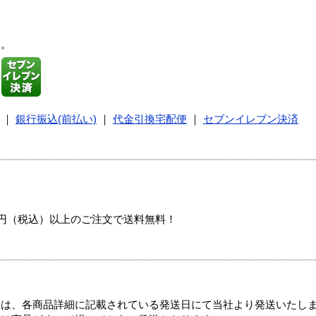
す。
｜
銀行振込(前払い)
｜
代金引換宅配便
｜
セブンイレブン決済
00円（税込）以上のご注文で送料無料！
ては、各商品詳細に記載されている発送日にて当社より発送いたし