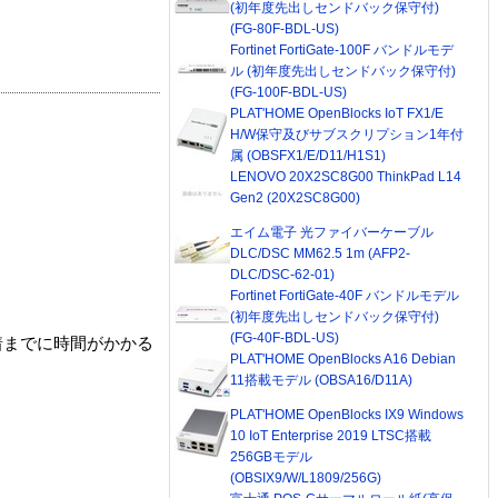
(初年度先出しセンドバック保守付)
(FG-80F-BDL-US)
Fortinet FortiGate-100F バンドルモデ
ル (初年度先出しセンドバック保守付)
(FG-100F-BDL-US)
PLAT'HOME OpenBlocks IoT FX1/E
H/W保守及びサブスクリプション1年付
属 (OBSFX1/E/D11/H1S1)
LENOVO 20X2SC8G00 ThinkPad L14
Gen2 (20X2SC8G00)
エイム電子 光ファイバーケーブル
DLC/DSC MM62.5 1m (AFP2-
DLC/DSC-62-01)
Fortinet FortiGate-40F バンドルモデル
(初年度先出しセンドバック保守付)
(FG-40F-BDL-US)
着までに時間がかかる
PLAT'HOME OpenBlocks A16 Debian
11搭載モデル (OBSA16/D11A)
PLAT'HOME OpenBlocks IX9 Windows
10 IoT Enterprise 2019 LTSC搭載
256GBモデル
(OBSIX9/W/L1809/256G)