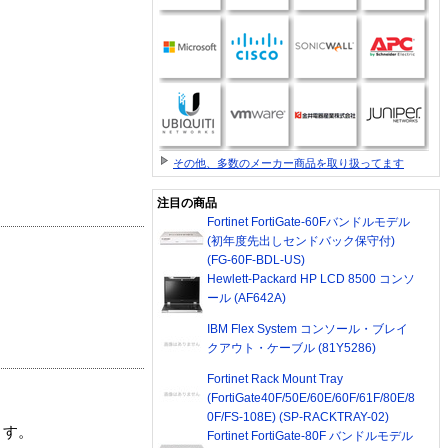
その他、多数のメーカー商品を取り扱ってます
注目の商品
Fortinet FortiGate-60Fバンドルモデル
(初年度先出しセンドバック保守付)
(FG-60F-BDL-US)
Hewlett-Packard HP LCD 8500 コンソ
ール (AF642A)
IBM Flex System コンソール・ブレイ
クアウト・ケーブル (81Y5286)
Fortinet Rack Mount Tray
(FortiGate40F/50E/60E/60F/61F/80E/8
0F/FS-108E) (SP-RACKTRAY-02)
ます。
Fortinet FortiGate-80F バンドルモデル