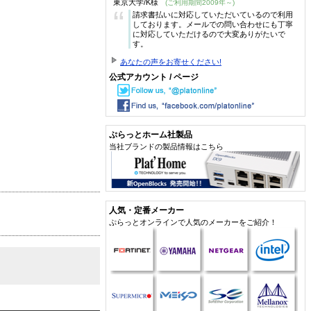
東京大学/K様
(ご利用期間2009年～)
“
請求書払いに対応していただいているので利用
しております。メールでの問い合わせにも丁寧
に対応していただけるので大変ありがたいで
す。
あなたの声をお寄せください!
公式アカウント / ページ
ぷらっとホーム社製品
当社ブランドの製品情報はこちら
人気・定番メーカー
ぷらっとオンラインで人気のメーカーをご紹介！