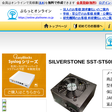
会員はオンラインで見積書(
)を
無料で作成
できます
会員登録(無料)
ログイン
見本
法人のお客様 請求書払いのご案内
学校・官公庁のお客様 校費・公費
研究機関のお客様 科研費払いのご案
SILVERSTONE SST-ST50
メ
商
型
保
J
返