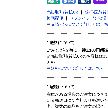
売掛取引(後払い)
｜
銀行振込(後
換宅配便
｜
セブンイレブン決済
⇒
支払方法について詳しくはこ
送料について
1つのご注文毎に
一律1,100円(税
※売掛取引(後払い)のお客様は33
無料！
⇒
送料について詳しくはこちら
配送について
在庫がある場合のご注文につき
いる発送日にて当社より発送い
尚、複数の商品をご注文の場合