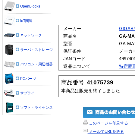
OpenBlocks
IoT関連
メーカー
GIGAB
ネットワーク
商品名
GA-MA
型番
GA-MA
サーバ・ストレージ
保証条件
メーカ
JANコード
499740
パソコン・周辺機器
返品について
特定商
PCパーツ
商品番号
41075739
本商品は販売を終了しました
サプライ
ソフト・ライセンス
このページを印刷する
メールでURLを送る