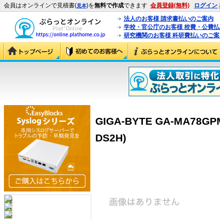
会員はオンラインで見積書(
)を
無料で作成
できます
会員登録(無料)
ログイン
見本
法人のお客様 請求書払いのご案内
学校・官公庁のお客様 校費・公費
研究機関のお客様 科研費払いのご案
GIGA-BYTE GA-MA78GP
DS2H)