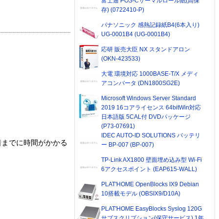
富士通 POS-Cサーマルロール紙(高保
存) (0722410-P)
パナソニック 感熱記録紙B4(6本入り)
UG-0001B4 (UG-0001B4)
応研 販売大臣 NX スタンドアロン
(OKN-423533)
大電 環境対応 1000BASE-T/X メディ
アコンバータ (DN1800SG2E)
Microsoft Windows Server Standard
2019 16コアライセンス 64bitWin対応
日本語版 5CAL付 DVDパッケージ
(P73-07691)
IDEC AUTO-ID SOLUTIONS バッテリ
着までに時間がかかる
ー BP-007 (BP-007)
TP-Link AX1800 壁面埋め込み型 Wi-Fi
6アクセスポイント (EAP615-WALL)
PLAT'HOME OpenBlocks IX9 Debian
10搭載モデル (OBSIX9/D10A)
PLAT'HOME EasyBlocks Syslog 120G
サブスクリプション(保守サービス) 1年