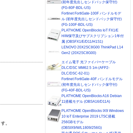
(初年度先出しセンドバック保守付)
(FG-80F-BDL-US)
Fortinet FortiGate-100F バンドルモデ
ル (初年度先出しセンドバック保守付)
(FG-100F-BDL-US)
PLAT'HOME OpenBlocks IoT FX1/E
H/W保守及びサブスクリプション1年付
属 (OBSFX1/E/D11/H1S1)
LENOVO 20X2SC8G00 ThinkPad L14
Gen2 (20X2SC8G00)
エイム電子 光ファイバーケーブル
DLC/DSC MM62.5 1m (AFP2-
DLC/DSC-62-01)
Fortinet FortiGate-40F バンドルモデル
(初年度先出しセンドバック保守付)
(FG-40F-BDL-US)
PLAT'HOME OpenBlocks A16 Debian
11搭載モデル (OBSA16/D11A)
PLAT'HOME OpenBlocks IX9 Windows
10 IoT Enterprise 2019 LTSC搭載
256GBモデル
ます。
(OBSIX9/W/L1809/256G)