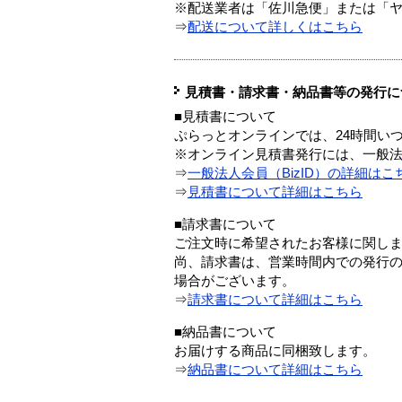
※配送業者は「佐川急便」または「
⇒
配送について詳しくはこちら
見積書・請求書・納品書等の発行に
■見積書について
ぷらっとオンラインでは、24時間い
※オンライン見積書発行には、一般法人
⇒
一般法人会員（BizID）の詳細はこ
⇒
見積書について詳細はこちら
■請求書について
ご注文時に希望されたお客様に関し
尚、請求書は、営業時間内での発行
場合がございます。
⇒
請求書について詳細はこちら
■納品書について
お届けする商品に同梱致します。
⇒
納品書について詳細はこちら