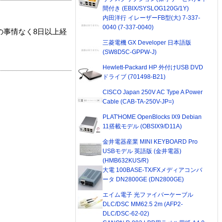
間付き (EBIX/SYSLOG120G/1Y)
内田洋行 イレーザーFB型(大) 7-337-
0040 (7-337-0040)
の事情なく8日以上経
三菱電機 GX Developer 日本語版
(SW8D5C-GPPW-J)
Hewlett-Packard HP 外付けUSB DVD
ドライブ (701498-B21)
CISCO Japan 250V AC Type A Power
Cable (CAB-TA-250V-JP=)
PLAT'HOME OpenBlocks IX9 Debian
11搭載モデル (OBSIX9/D11A)
金井電器産業 MINI KEYBOARD Pro
USBモデル 英語版 (金井電器)
(HMB632KUS/R)
大電 100BASE-TX/FXメディアコンバ
ータ DN2800GE (DN2800GE)
エイム電子 光ファイバーケーブル
DLC/DSC MM62.5 2m (AFP2-
DLC/DSC-62-02)