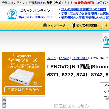
会員はオンラインで見積書(
)を
無料で作成
できます
会員登録(無料)
ログイン
見本
法人のお客様 請求書払いのご案内
学校・官公庁のお客様 校費・公費
研究機関のお客様 科研費払いのご案
ホーム
>
Lenovo
>
ThinkPad X
> 42W2634-02
LENOVO [N-1商品]Structure
6371, 6372, 8741, 8742,
メ
シ
商