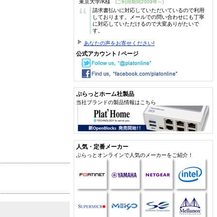
東京大学/K様
(ご利用期間2009年～)
“
請求書払いに対応していただいているので利用
しております。メールでの問い合わせにも丁寧
に対応していただけるので大変ありがたいで
す。
あなたの声をお寄せください!
公式アカウント / ページ
ぷらっとホーム社製品
当社ブランドの製品情報はこちら
人気・定番メーカー
ぷらっとオンラインで人気のメーカーをご紹介！