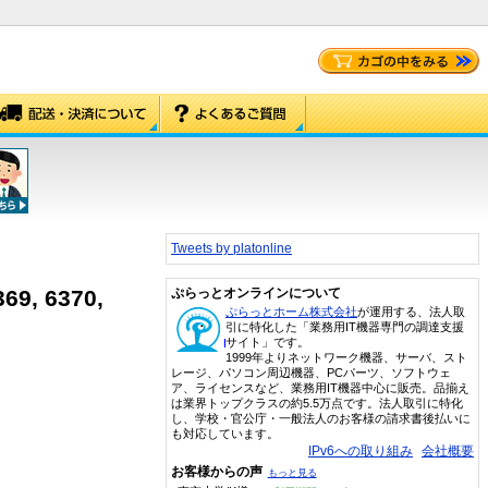
Tweets by platonline
69, 6370,
ぷらっとオンラインについて
ぷらっとホーム株式会社
が運用する、法人取
引に特化した「業務用IT機器専門の調達支援
サイト」です。
1999年よりネットワーク機器、サーバ、スト
レージ、パソコン周辺機器、PCパーツ、ソフトウェ
ア、ライセンスなど、業務用IT機器中心に販売。品揃え
は業界トップクラスの約5.5万点です。法人取引に特化
し、学校・官公庁・一般法人のお客様の請求書後払いに
も対応しています。
IPv6への取り組み
会社概要
お客様からの声
もっと見る