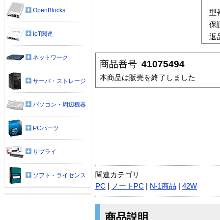
OpenBlocks
型
保
IoT関連
返
ネットワーク
商品番号
41075494
本商品は販売を終了しました
サーバ・ストレージ
パソコン・周辺機器
PCパーツ
サプライ
関連カテゴリ
ソフト・ライセンス
PC
|
ノートPC
|
N-1商品
|
42W
商品説明