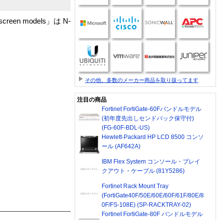
de screen models」は N-
その他、多数のメーカー商品を取り扱ってます
注目の商品
Fortinet FortiGate-60Fバンドルモデル
(初年度先出しセンドバック保守付)
(FG-60F-BDL-US)
Hewlett-Packard HP LCD 8500 コンソ
ール (AF642A)
IBM Flex System コンソール・ブレイ
クアウト・ケーブル (81Y5286)
Fortinet Rack Mount Tray
(FortiGate40F/50E/60E/60F/61F/80E/8
0F/FS-108E) (SP-RACKTRAY-02)
Fortinet FortiGate-80F バンドルモデル