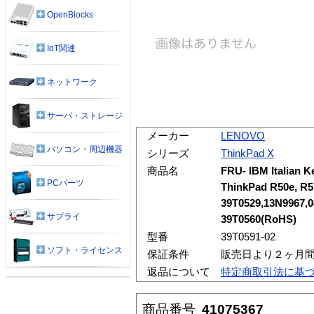
OpenBlocks
IoT関連
ネットワーク
サーバ・ストレージ
メーカー
LENOVO
パソコン・周辺機器
シリーズ
ThinkPad X
商品名
FRU- IBM Italian K
PCパーツ
ThinkPad R50e, R5
39T0529,13N9967,
サプライ
39T0560(RoHS)
型番
39T0591-02
ソフト・ライセンス
保証条件
販売日より２ヶ月
返品について
特定商取引法に基
商品番号
41075367