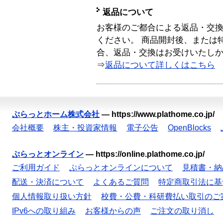
返品について
お客様のご都合による返品・交
ください。 商品開封後、または
合、返品・交換はお受けいたし
⇒
返品について詳しくはこちら
ぷらっとホーム株式会社
—
https://www.plathome.co.jp/
会社概要
株主・投資家情報
電子公告
OpenBlocks
ぷらっとオンライン
—
https://online.plathome.co.jp/
ご利用ガイド
ぷらっとオンラインについて
見積書・納
配送・決済について
よくあるご質問
特定商取引法に基
個人情報取り扱い方針
校費・公費・科研費払い取引のご
IPv6への取り組み
お客様からの声
ご注文の取り消し