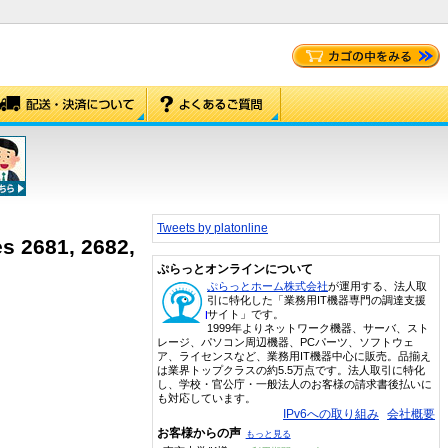
Tweets by platonline
s 2681, 2682,
ぷらっとオンラインについて
ぷらっとホーム株式会社
が運用する、法人取
引に特化した「業務用IT機器専門の調達支援
サイト」です。
1999年よりネットワーク機器、サーバ、スト
レージ、パソコン周辺機器、PCパーツ、ソフトウェ
ア、ライセンスなど、業務用IT機器中心に販売。品揃え
は業界トップクラスの約5.5万点です。法人取引に特化
し、学校・官公庁・一般法人のお客様の請求書後払いに
も対応しています。
IPv6への取り組み
会社概要
お客様からの声
もっと見る