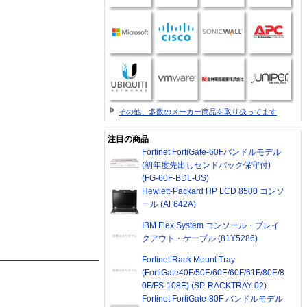
その他、多数のメーカー商品を取り扱ってます
注目の商品
Fortinet FortiGate-60Fバンドルモデル
(初年度先出しセンドバック保守付)
(FG-60F-BDL-US)
Hewlett-Packard HP LCD 8500 コンソ
ール (AF642A)
IBM Flex System コンソール・ブレイ
クアウト・ケーブル (81Y5286)
Fortinet Rack Mount Tray
(FortiGate40F/50E/60E/60F/61F/80E/8
0F/FS-108E) (SP-RACKTRAY-02)
Fortinet FortiGate-80F バンドルモデル