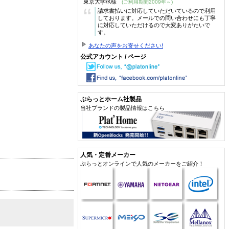
東京大学/K様
(ご利用期間2009年～)
“
請求書払いに対応していただいているので利用
しております。メールでの問い合わせにも丁寧
に対応していただけるので大変ありがたいで
す。
あなたの声をお寄せください!
公式アカウント / ページ
ぷらっとホーム社製品
当社ブランドの製品情報はこちら
人気・定番メーカー
ぷらっとオンラインで人気のメーカーをご紹介！