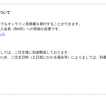
ついて
つでもオンライン見積書を発行することができます。
会員（BizID）への登録が必要です。
ちら
ましては、ご注文後に別途郵送しております。
のため、ご注文日時（土日祝にかかる場合等）によりましては、到