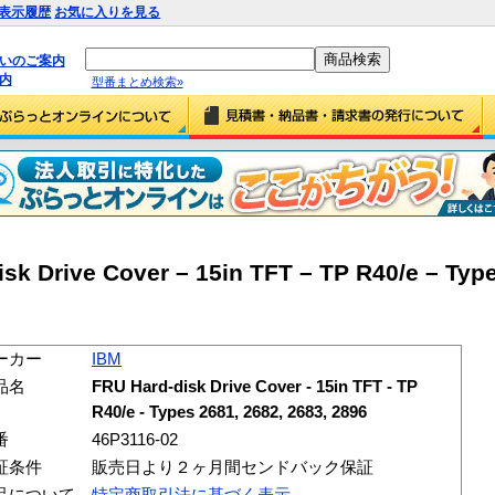
表示履歴
お気に入りを見る
払いのご案内
内
型番まとめ検索»
k Drive Cover – 15in TFT – TP R40/e – Type
ーカー
IBM
品名
FRU Hard-disk Drive Cover - 15in TFT - TP
R40/e - Types 2681, 2682, 2683, 2896
番
46P3116-02
証条件
販売日より２ヶ月間センドバック保証
品について
特定商取引法に基づく表示