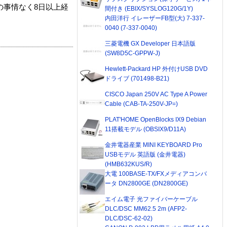
の事情なく8日以上経
間付き (EBIX/SYSLOG120G/1Y)
内田洋行 イレーザーFB型(大) 7-337-
0040 (7-337-0040)
三菱電機 GX Developer 日本語版
(SW8D5C-GPPW-J)
Hewlett-Packard HP 外付けUSB DVD
ドライブ (701498-B21)
CISCO Japan 250V AC Type A Power
Cable (CAB-TA-250V-JP=)
PLAT'HOME OpenBlocks IX9 Debian
11搭載モデル (OBSIX9/D11A)
金井電器産業 MINI KEYBOARD Pro
USBモデル 英語版 (金井電器)
(HMB632KUS/R)
大電 100BASE-TX/FXメディアコンバ
ータ DN2800GE (DN2800GE)
エイム電子 光ファイバーケーブル
DLC/DSC MM62.5 2m (AFP2-
DLC/DSC-62-02)