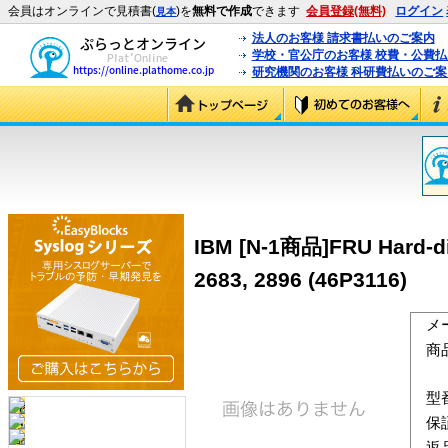
会員はオンラインで見積書(
)を
無料で作成
できます
会員登録(無料)
ログイン
見本
法人のお客様 請求書払いのご案内
学校・官公庁のお客様 校費・公費
研究機関のお客様 科研費払いのご案
IBM [N-1商品]FRU Hard-dis
2683, 2896 (46P3116)
メ
商
型
保
返