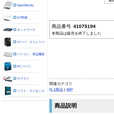
OpenBlocks
IoT関連
商品番号
41075194
ネットワーク
本商品は販売を終了しました
サーバ・ストレージ
パソコン・周辺機器
PCパーツ
サプライ
関連カテゴリ
N-1商品
|
46P
ソフト・ライセンス
商品説明