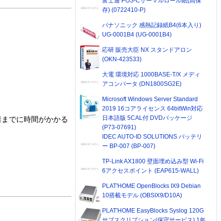
富士通 POS-Cサーマルロール紙(高保
存) (0722410-P)
パナソニック 感熱記録紙B4(6本入り)
UG-0001B4 (UG-0001B4)
応研 販売大臣 NX スタンドアロン
(OKN-423533)
大電 環境対応 1000BASE-T/X メディ
アコンバータ (DN1800SG2E)
Microsoft Windows Server Standard
2019 16コアライセンス 64bitWin対応
日本語版 5CAL付 DVDパッケージ
着までに時間がかかる
(P73-07691)
IDEC AUTO-ID SOLUTIONS バッテリ
ー BP-007 (BP-007)
TP-Link AX1800 壁面埋め込み型 Wi-Fi
6アクセスポイント (EAP615-WALL)
PLAT'HOME OpenBlocks IX9 Debian
10搭載モデル (OBSIX9/D10A)
PLAT'HOME EasyBlocks Syslog 120G
サブスクリプション(保守サービス) 1年