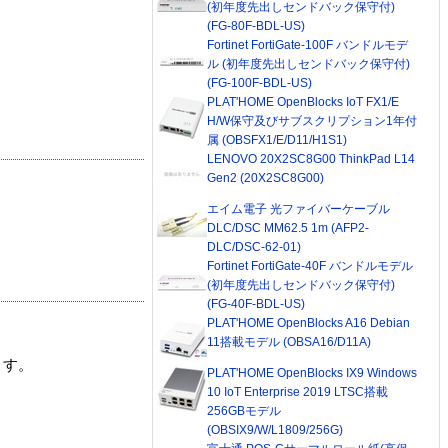
(初年度先出しセンドバック保守付)
(FG-80F-BDL-US)
Fortinet FortiGate-100F バンドルモデ
ル (初年度先出しセンドバック保守付)
(FG-100F-BDL-US)
PLAT'HOME OpenBlocks IoT FX1/E
H/W保守及びサブスクリプション1年付
属 (OBSFX1/E/D11/H1S1)
LENOVO 20X2SC8G00 ThinkPad L14
Gen2 (20X2SC8G00)
エイム電子 光ファイバーケーブル
DLC/DSC MM62.5 1m (AFP2-
DLC/DSC-62-01)
Fortinet FortiGate-40F バンドルモデル
(初年度先出しセンドバック保守付)
(FG-40F-BDL-US)
PLAT'HOME OpenBlocks A16 Debian
11搭載モデル (OBSA16/D11A)
ます。
PLAT'HOME OpenBlocks IX9 Windows
10 IoT Enterprise 2019 LTSC搭載
256GBモデル
(OBSIX9/W/L1809/256G)