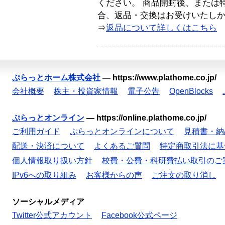
ください。 商品開封後、または
合、返品・交換はお受けいたし
⇒
返品について詳しくはこちら
ぷらっとホーム株式会社
—
https://www.plathome.co.jp/
会社概要
株主・投資家情報
電子公告
OpenBlocks
ぷらっとオンライン
—
https://online.plathome.co.jp/
ご利用ガイド
ぷらっとオンラインについて
見積書・納
配送・決済について
よくあるご質問
特定商取引法に基
個人情報取り扱い方針
校費・公費・科研費払い取引のご
IPv6への取り組み
お客様からの声
ご注文の取り消し
ソーシャルメディア
Twitter公式アカウント
Facebook公式ページ