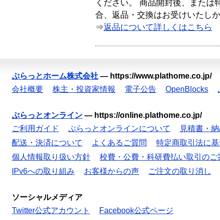
ください。 商品開封後、または
合、返品・交換はお受けいたし
⇒
返品について詳しくはこちら
ぷらっとホーム株式会社
—
https://www.plathome.co.jp/
会社概要
株主・投資家情報
電子公告
OpenBlocks
ぷらっとオンライン
—
https://online.plathome.co.jp/
ご利用ガイド
ぷらっとオンラインについて
見積書・納
配送・決済について
よくあるご質問
特定商取引法に基
個人情報取り扱い方針
校費・公費・科研費払い取引のご
IPv6への取り組み
お客様からの声
ご注文の取り消し
ソーシャルメディア
Twitter公式アカウント
Facebook公式ページ