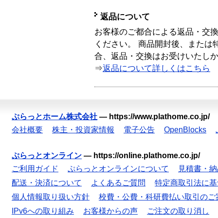
返品について
お客様のご都合による返品・交
ください。 商品開封後、または
合、返品・交換はお受けいたし
⇒
返品について詳しくはこちら
ぷらっとホーム株式会社
—
https://www.plathome.co.jp/
会社概要
株主・投資家情報
電子公告
OpenBlocks
ぷらっとオンライン
—
https://online.plathome.co.jp/
ご利用ガイド
ぷらっとオンラインについて
見積書・納
配送・決済について
よくあるご質問
特定商取引法に基
個人情報取り扱い方針
校費・公費・科研費払い取引のご
IPv6への取り組み
お客様からの声
ご注文の取り消し