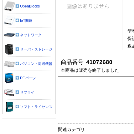
OpenBlocks
IoT関連
型
ネットワーク
保
返
サーバ・ストレージ
商品番号
41072680
パソコン・周辺機器
本商品は販売を終了しました
PCパーツ
サプライ
ソフト・ライセンス
関連カテゴリ