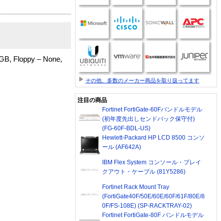
GB, Floppy – None,
その他、多数のメーカー商品を取り扱ってます
注目の商品
Fortinet FortiGate-60Fバンドルモデル
(初年度先出しセンドバック保守付)
(FG-60F-BDL-US)
Hewlett-Packard HP LCD 8500 コンソ
ール (AF642A)
IBM Flex System コンソール・ブレイ
クアウト・ケーブル (81Y5286)
Fortinet Rack Mount Tray
(FortiGate40F/50E/60E/60F/61F/80E/8
0F/FS-108E) (SP-RACKTRAY-02)
Fortinet FortiGate-80F バンドルモデル