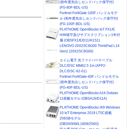
(初年度先出しセンドバック保守付)
(FG-80F-BDL-US)
Fortinet FortiGate-100F バンドルモデ
ル (初年度先出しセンドバック保守付)
(FG-100F-BDL-US)
PLAT'HOME OpenBlocks IoT FX1/E
H/W保守及びサブスクリプション1年付
属 (OBSFX1/E/D11/H1S1)
LENOVO 20X2SC8G00 ThinkPad L14
Gen2 (20X2SC8G00)
エイム電子 光ファイバーケーブル
DLC/DSC MM62.5 1m (AFP2-
DLC/DSC-62-01)
Fortinet FortiGate-40F バンドルモデル
(初年度先出しセンドバック保守付)
(FG-40F-BDL-US)
PLAT'HOME OpenBlocks A16 Debian
11搭載モデル (OBSA16/D11A)
PLAT'HOME OpenBlocks IX9 Windows
10 IoT Enterprise 2019 LTSC搭載
256GBモデル
(OBSIX9/W/L1809/256G)