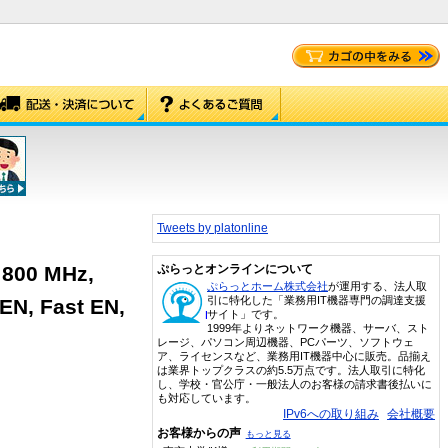
Tweets by platonline
 800 MHz,
ぷらっとオンラインについて
ぷらっとホーム株式会社
が運用する、法人取
引に特化した「業務用IT機器専門の調達支援
EN, Fast EN,
サイト」です。
1999年よりネットワーク機器、サーバ、スト
レージ、パソコン周辺機器、PCパーツ、ソフトウェ
ア、ライセンスなど、業務用IT機器中心に販売。品揃え
は業界トップクラスの約5.5万点です。法人取引に特化
し、学校・官公庁・一般法人のお客様の請求書後払いに
も対応しています。
IPv6への取り組み
会社概要
お客様からの声
もっと見る