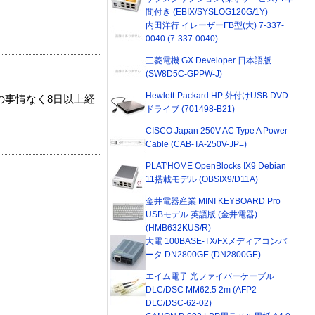
間付き (EBIX/SYSLOG120G/1Y)
内田洋行 イレーザーFB型(大) 7-337-
0040 (7-337-0040)
三菱電機 GX Developer 日本語版
(SW8D5C-GPPW-J)
Hewlett-Packard HP 外付けUSB DVD
の事情なく8日以上経
ドライブ (701498-B21)
CISCO Japan 250V AC Type A Power
Cable (CAB-TA-250V-JP=)
PLAT'HOME OpenBlocks IX9 Debian
11搭載モデル (OBSIX9/D11A)
金井電器産業 MINI KEYBOARD Pro
USBモデル 英語版 (金井電器)
(HMB632KUS/R)
大電 100BASE-TX/FXメディアコンバ
ータ DN2800GE (DN2800GE)
エイム電子 光ファイバーケーブル
DLC/DSC MM62.5 2m (AFP2-
DLC/DSC-62-02)