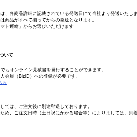
ては、各商品詳細に記載されている発送日にて当社より発送いたし
送は商品がすべて揃ってからの発送となります。
ヤマト運輸」からお選びいただけます
ついて
つでもオンライン見積書を発行することができます。
会員（BizID）への登録が必要です。
ちら
ましては、ご注文後に別途郵送しております。
のため、ご注文日時（土日祝にかかる場合等）によりましては、到