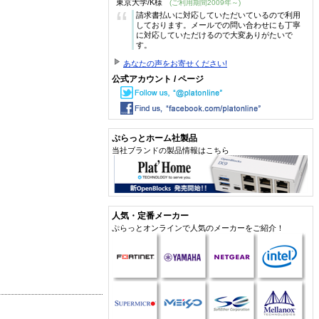
東京大学/K様
(ご利用期間2009年～)
“
請求書払いに対応していただいているので利用
しております。メールでの問い合わせにも丁寧
に対応していただけるので大変ありがたいで
す。
あなたの声をお寄せください!
公式アカウント / ページ
ぷらっとホーム社製品
当社ブランドの製品情報はこちら
人気・定番メーカー
ぷらっとオンラインで人気のメーカーをご紹介！