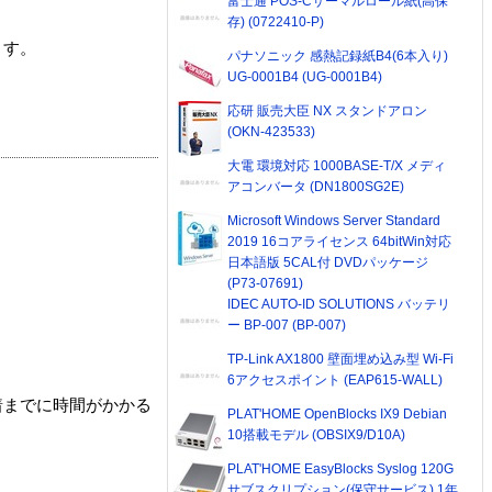
富士通 POS-Cサーマルロール紙(高保
存) (0722410-P)
ます。
パナソニック 感熱記録紙B4(6本入り)
UG-0001B4 (UG-0001B4)
応研 販売大臣 NX スタンドアロン
(OKN-423533)
大電 環境対応 1000BASE-T/X メディ
アコンバータ (DN1800SG2E)
Microsoft Windows Server Standard
2019 16コアライセンス 64bitWin対応
日本語版 5CAL付 DVDパッケージ
(P73-07691)
IDEC AUTO-ID SOLUTIONS バッテリ
ー BP-007 (BP-007)
TP-Link AX1800 壁面埋め込み型 Wi-Fi
6アクセスポイント (EAP615-WALL)
着までに時間がかかる
PLAT'HOME OpenBlocks IX9 Debian
10搭載モデル (OBSIX9/D10A)
PLAT'HOME EasyBlocks Syslog 120G
サブスクリプション(保守サービス) 1年