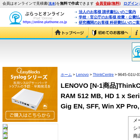
会員はオンラインで見積書(
)を
無料で作成
できます
会員登録(無料)
ログイン
見本
法人のお客様 請求書払いのご案内
学校・官公庁のお客様 校費・公費
研究機関のお客様 科研費払いのご案
ホーム
>
Lenovo
>
ThinkCentre
> 9645-G1U-0
LENOVO [N-1商品]ThinkCen
RAM 512 MB, HD 1 x Seri
Gig EN, SFF, Win XP Pro
メ
シ
商