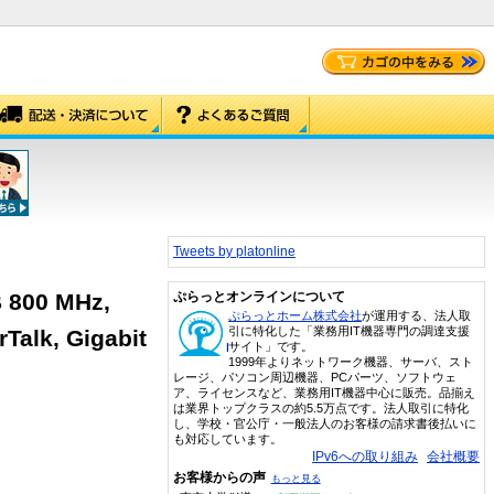
Tweets by platonline
 800 MHz,
ぷらっとオンラインについて
ぷらっとホーム株式会社
が運用する、法人取
引に特化した「業務用IT機器専門の調達支援
Talk, Gigabit
サイト」です。
1999年よりネットワーク機器、サーバ、スト
レージ、パソコン周辺機器、PCパーツ、ソフトウェ
ア、ライセンスなど、業務用IT機器中心に販売。品揃え
は業界トップクラスの約5.5万点です。法人取引に特化
し、学校・官公庁・一般法人のお客様の請求書後払いに
も対応しています。
IPv6への取り組み
会社概要
お客様からの声
もっと見る