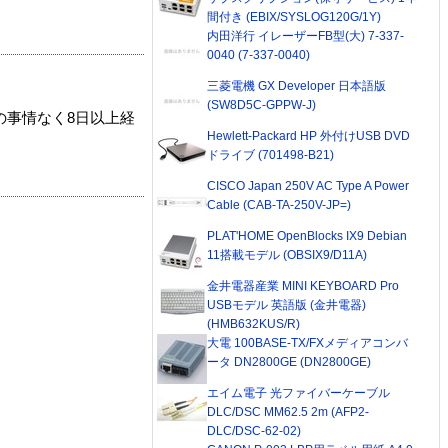
間付き (EBIX/SYSLOG120G/1Y)
内田洋行 イレーザーFB型(大) 7-337-
0040 (7-337-0040)
三菱電機 GX Developer 日本語版
(SW8D5C-GPPW-J)
の事情なく8日以上経
Hewlett-Packard HP 外付けUSB DVD
ドライブ (701498-B21)
CISCO Japan 250V AC Type A Power
Cable (CAB-TA-250V-JP=)
PLAT'HOME OpenBlocks IX9 Debian
11搭載モデル (OBSIX9/D11A)
金井電器産業 MINI KEYBOARD Pro
USBモデル 英語版 (金井電器)
(HMB632KUS/R)
大電 100BASE-TX/FXメディアコンバ
ータ DN2800GE (DN2800GE)
エイム電子 光ファイバーケーブル
DLC/DSC MM62.5 2m (AFP2-
DLC/DSC-62-02)