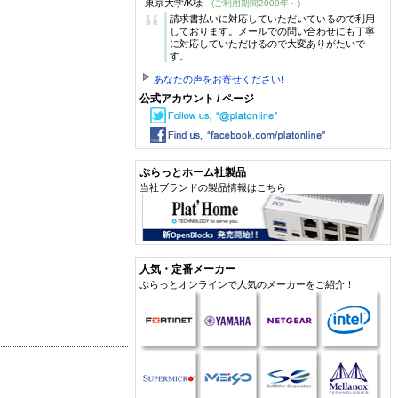
東京大学/K様
(ご利用期間2009年～)
“
請求書払いに対応していただいているので利用
しております。メールでの問い合わせにも丁寧
に対応していただけるので大変ありがたいで
す。
あなたの声をお寄せください!
公式アカウント / ページ
ぷらっとホーム社製品
当社ブランドの製品情報はこちら
人気・定番メーカー
ぷらっとオンラインで人気のメーカーをご紹介！