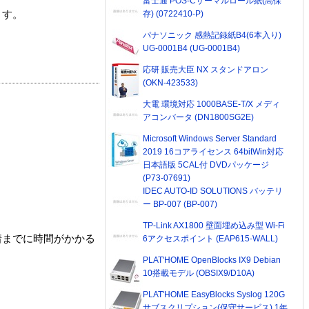
富士通 POS-Cサーマルロール紙(高保
存) (0722410-P)
ます。
パナソニック 感熱記録紙B4(6本入り)
UG-0001B4 (UG-0001B4)
応研 販売大臣 NX スタンドアロン
(OKN-423533)
大電 環境対応 1000BASE-T/X メディ
アコンバータ (DN1800SG2E)
Microsoft Windows Server Standard
2019 16コアライセンス 64bitWin対応
日本語版 5CAL付 DVDパッケージ
(P73-07691)
IDEC AUTO-ID SOLUTIONS バッテリ
ー BP-007 (BP-007)
TP-Link AX1800 壁面埋め込み型 Wi-Fi
着までに時間がかかる
6アクセスポイント (EAP615-WALL)
PLAT'HOME OpenBlocks IX9 Debian
10搭載モデル (OBSIX9/D10A)
PLAT'HOME EasyBlocks Syslog 120G
サブスクリプション(保守サービス) 1年