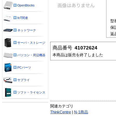
OpenBlocks
IoT関連
型
保
ネットワーク
返
サーバ・ストレージ
商品番号
41072624
本商品は販売を終了しました
パソコン・周辺機器
PCパーツ
サプライ
ソフト・ライセンス
関連カテゴリ
ThinkCentre
|
N-1商品