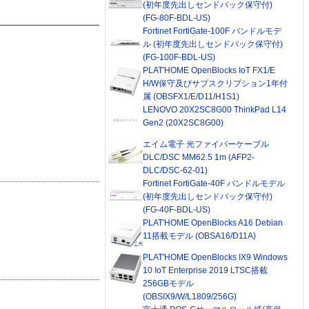
(初年度先出しセンドバック保守付)
(FG-80F-BDL-US)
Fortinet FortiGate-100F バンドルモデ
ル (初年度先出しセンドバック保守付)
(FG-100F-BDL-US)
PLAT'HOME OpenBlocks IoT FX1/E
H/W保守及びサブスクリプション1年付
属 (OBSFX1/E/D11/H1S1)
LENOVO 20X2SC8G00 ThinkPad L14
Gen2 (20X2SC8G00)
エイム電子 光ファイバーケーブル
DLC/DSC MM62.5 1m (AFP2-
DLC/DSC-62-01)
Fortinet FortiGate-40F バンドルモデル
(初年度先出しセンドバック保守付)
(FG-40F-BDL-US)
PLAT'HOME OpenBlocks A16 Debian
11搭載モデル (OBSA16/D11A)
PLAT'HOME OpenBlocks IX9 Windows
10 IoT Enterprise 2019 LTSC搭載
256GBモデル
(OBSIX9/W/L1809/256G)