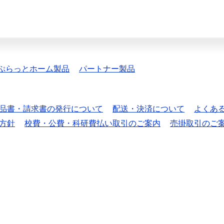
ぷらっとホーム製品
パートナー製品
品書・請求書の発行について
配送・決済について
よくあ
方針
校費・公費・科研費払い取引のご案内
売掛取引のご