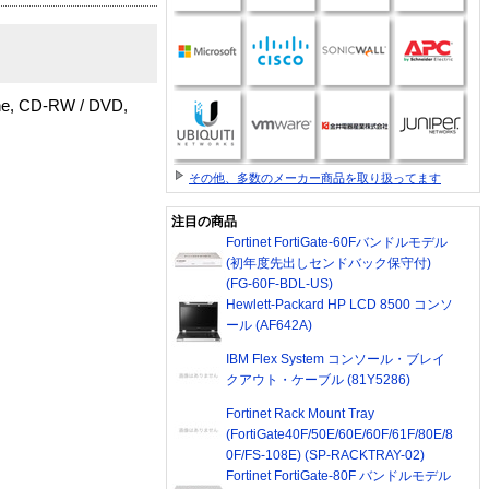
ne, CD-RW / DVD,
その他、多数のメーカー商品を取り扱ってます
注目の商品
Fortinet FortiGate-60Fバンドルモデル
(初年度先出しセンドバック保守付)
(FG-60F-BDL-US)
Hewlett-Packard HP LCD 8500 コンソ
ール (AF642A)
IBM Flex System コンソール・ブレイ
クアウト・ケーブル (81Y5286)
Fortinet Rack Mount Tray
(FortiGate40F/50E/60E/60F/61F/80E/8
0F/FS-108E) (SP-RACKTRAY-02)
Fortinet FortiGate-80F バンドルモデル