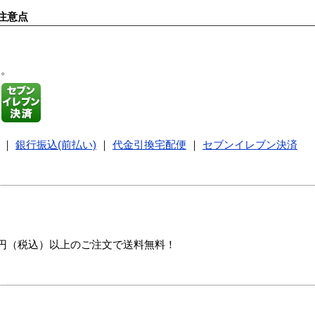
注意点
す。
｜
銀行振込(前払い)
｜
代金引換宅配便
｜
セブンイレブン決済
00円（税込）以上のご注文で送料無料！