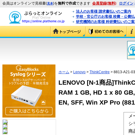
会員はオンラインで見積書(
)を
無料で作成
できます
会員登録(無料)
ログイン
見本
法人のお客様 請求書払いのご案内
学校・官公庁のお客様 校費・公費
研究機関のお客様 科研費払いのご案
ホーム
>
Lenovo
>
ThinkCentre
> 8813-A21-0
LENOVO [N-1商品]ThinkCen
RAM 1 GB, HD 1 x 80 GB,
EN, SFF, Win XP Pro (88
メ
シ
商