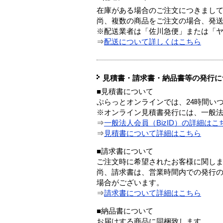
在庫がある場合のご注文につきまし
尚、複数の商品をご注文の場合、発
※配送業者は「佐川急便」または「
⇒
配送について詳しくはこちら
見積書・請求書・納品書等の発行に
■見積書について
ぷらっとオンラインでは、24時間い
※オンライン見積書発行には、一般法人
⇒
一般法人会員（BizID）の詳細はこ
⇒
見積書について詳細はこちら
■請求書について
ご注文時に希望されたお客様に関し
尚、請求書は、営業時間内での発行
場合がございます。
⇒
請求書について詳細はこちら
■納品書について
お届けする商品に同梱致します。