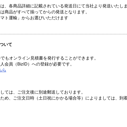
ては、各商品詳細に記載されている発送日にて当社より発送いたし
送は商品がすべて揃ってからの発送となります。
ヤマト運輸」からお選びいただけます
ついて
つでもオンライン見積書を発行することができます。
会員（BizID）への登録が必要です。
ちら
ましては、ご注文後に別途郵送しております。
のため、ご注文日時（土日祝にかかる場合等）によりましては、到