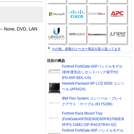
 – None, DVD, LAN
その他、多数のメーカー商品を取り扱ってます
注目の商品
Fortinet FortiGate-60Fバンドルモデル
(初年度先出しセンドバック保守付)
(FG-60F-BDL-US)
Hewlett-Packard HP LCD 8500 コンソ
ール (AF642A)
IBM Flex System コンソール・ブレイ
クアウト・ケーブル (81Y5286)
Fortinet Rack Mount Tray
(FortiGate40F/50E/60E/60F/61F/80E/8
0F/FS-108E) (SP-RACKTRAY-02)
Fortinet FortiGate-80F バンドルモデル