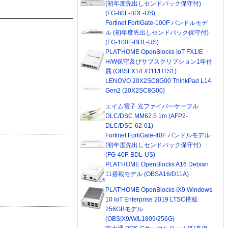
(初年度先出しセンドバック保守付)
(FG-80F-BDL-US)
Fortinet FortiGate-100F バンドルモデ
ル (初年度先出しセンドバック保守付)
(FG-100F-BDL-US)
PLAT'HOME OpenBlocks IoT FX1/E
H/W保守及びサブスクリプション1年付
属 (OBSFX1/E/D11/H1S1)
LENOVO 20X2SC8G00 ThinkPad L14
Gen2 (20X2SC8G00)
エイム電子 光ファイバーケーブル
DLC/DSC MM62.5 1m (AFP2-
DLC/DSC-62-01)
Fortinet FortiGate-40F バンドルモデル
(初年度先出しセンドバック保守付)
(FG-40F-BDL-US)
PLAT'HOME OpenBlocks A16 Debian
11搭載モデル (OBSA16/D11A)
PLAT'HOME OpenBlocks IX9 Windows
10 IoT Enterprise 2019 LTSC搭載
256GBモデル
(OBSIX9/W/L1809/256G)