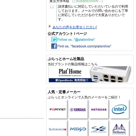
東京大学/K様
(ご利用期間2009年～)
“
請求書払いに対応していただいているので利用
しております。メールでの問い合わせにも丁寧
に対応していただけるので大変ありがたいで
す。
あなたの声をお寄せください!
公式アカウント / ページ
ぷらっとホーム社製品
当社ブランドの製品情報はこちら
人気・定番メーカー
ぷらっとオンラインで人気のメーカーをご紹介！