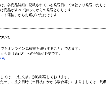
ては、各商品詳細に記載されている発送日にて当社より発送いたし
送は商品がすべて揃ってからの発送となります。
ヤマト運輸」からお選びいただけます
ついて
つでもオンライン見積書を発行することができます。
会員（BizID）への登録が必要です。
ちら
ましては、ご注文後に別途郵送しております。
のため、ご注文日時（土日祝にかかる場合等）によりましては、到