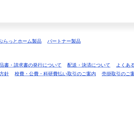
ぷらっとホーム製品
パートナー製品
品書・請求書の発行について
配送・決済について
よくあ
方針
校費・公費・科研費払い取引のご案内
売掛取引のご