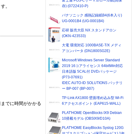
富士通 POS-Cサーマルロール紙(高保
存) (0722410-P)
ます。
パナソニック 感熱記録紙B4(6本入り)
UG-0001B4 (UG-0001B4)
応研 販売大臣 NX スタンドアロン
(OKN-423533)
大電 環境対応 1000BASE-T/X メディ
アコンバータ (DN1800SG2E)
Microsoft Windows Server Standard
2019 16コアライセンス 64bitWin対応
日本語版 5CAL付 DVDパッケージ
(P73-07691)
IDEC AUTO-ID SOLUTIONS バッテリ
ー BP-007 (BP-007)
TP-Link AX1800 壁面埋め込み型 Wi-Fi
着までに時間がかかる
6アクセスポイント (EAP615-WALL)
PLAT'HOME OpenBlocks IX9 Debian
10搭載モデル (OBSIX9/D10A)
PLAT'HOME EasyBlocks Syslog 120G
サブスクリプション(保守サービス) 1年