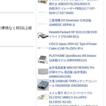
間付き (EBIX/SYSLOG120G/1Y)
内田洋行 イレーザーFB型(大) 7-337-
0040 (7-337-0040)
三菱電機 GX Developer 日本語版
(SW8D5C-GPPW-J)
の事情なく8日以上経
Hewlett-Packard HP 外付けUSB DVD
ドライブ (701498-B21)
CISCO Japan 250V AC Type A Power
Cable (CAB-TA-250V-JP=)
PLAT'HOME OpenBlocks IX9 Debian
11搭載モデル (OBSIX9/D11A)
金井電器産業 MINI KEYBOARD Pro
USBモデル 英語版 (金井電器)
(HMB632KUS/R)
大電 100BASE-TX/FXメディアコンバ
ータ DN2800GE (DN2800GE)
エイム電子 光ファイバーケーブル
DLC/DSC MM62.5 2m (AFP2-
DLC/DSC-62-02)