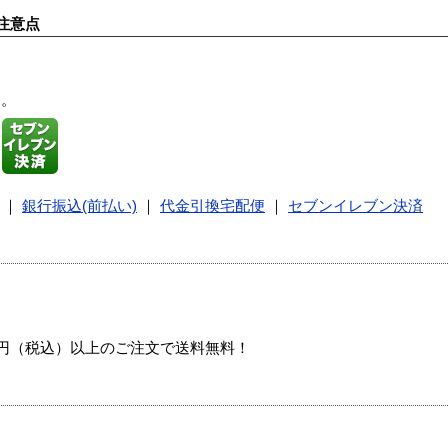
注意点
す。
｜
銀行振込(前払い)
｜
代金引換宅配便
｜
セブンイレブン決済
00円（税込）以上のご注文で送料無料！