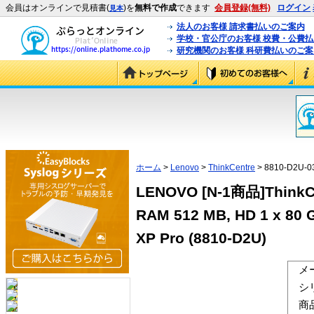
会員はオンラインで見積書(
)を
無料で作成
できます
会員登録(無料)
ログイン
見本
法人のお客様 請求書払いのご案内
学校・官公庁のお客様 校費・公費
研究機関のお客様 科研費払いのご案
ホーム
>
Lenovo
>
ThinkCentre
> 8810-D2U-0
LENOVO [N-1商品]ThinkCen
RAM 512 MB, HD 1 x 80 G
XP Pro (8810-D2U)
メ
シ
商