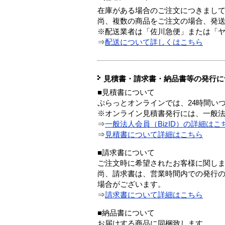
在庫がある場合のご注文につきまし
尚、複数の商品をご注文の場合、発
※配送業者は「佐川急便」または「
⇒
配送について詳しくはこちら
見積書・請求書・納品書等の発行に
■見積書について
ぷらっとオンラインでは、24時間い
※オンライン見積書発行には、一般法人
⇒
一般法人会員（BizID）の詳細はこ
⇒
見積書について詳細はこちら
■請求書について
ご注文時に希望されたお客様に関し
尚、請求書は、営業時間内での発行
場合がございます。
⇒
請求書について詳細はこちら
■納品書について
お届けする商品に同梱致します。