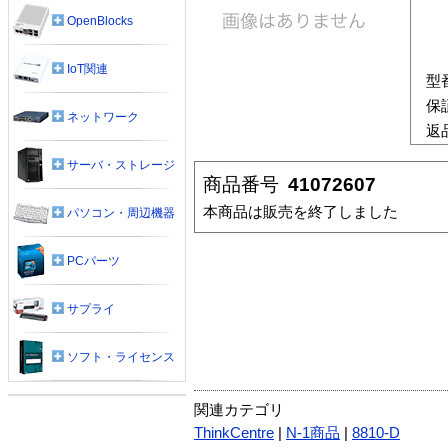
OpenBlocks
IoT関連
型
保
ネットワーク
返
サーバ・ストレージ
商品番号
41072607
本商品は販売を終了しました
パソコン・周辺機器
PCパーツ
サプライ
ソフト・ライセンス
関連カテゴリ
ThinkCentre
|
N-1商品
|
8810-D