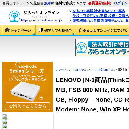
会員はオンラインで見積書(
)を
無料で作成
できます
会員登録(無料)
ログイン
見本
法人のお客様 請求書払いのご案内
学校・官公庁のお客様 校費・公費
研究機関のお客様 科研費払いのご案
ホーム
>
Lenovo
>
ThinkCentre
> 8215-
LENOVO [N-1商品]ThinkCen
MB, FSB 800 MHz, RAM 1
GB, Floppy – None, CD-R
Modem: None, Win XP H