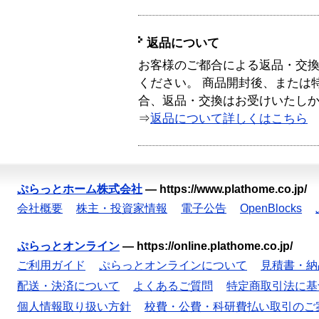
返品について
お客様のご都合による返品・交
ください。 商品開封後、または
合、返品・交換はお受けいたし
⇒
返品について詳しくはこちら
ぷらっとホーム株式会社
—
https://www.plathome.co.jp/
会社概要
株主・投資家情報
電子公告
OpenBlocks
ぷらっとオンライン
—
https://online.plathome.co.jp/
ご利用ガイド
ぷらっとオンラインについて
見積書・納
配送・決済について
よくあるご質問
特定商取引法に基
個人情報取り扱い方針
校費・公費・科研費払い取引のご