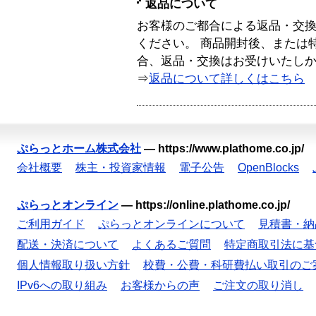
返品について
お客様のご都合による返品・交
ください。 商品開封後、または
合、返品・交換はお受けいたし
⇒
返品について詳しくはこちら
ぷらっとホーム株式会社
—
https://www.plathome.co.jp/
会社概要
株主・投資家情報
電子公告
OpenBlocks
ぷらっとオンライン
—
https://online.plathome.co.jp/
ご利用ガイド
ぷらっとオンラインについて
見積書・納
配送・決済について
よくあるご質問
特定商取引法に基
個人情報取り扱い方針
校費・公費・科研費払い取引のご
IPv6への取り組み
お客様からの声
ご注文の取り消し