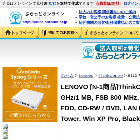
会員はオンラインで見積書(
)を
無料で作成
できます
会員登録(無料)
ログイン
見本
法人のお客様 請求書払いのご案内
学校・官公庁のお客様 校費・公費
研究機関のお客様 科研費払いのご案
ホーム
>
Lenovo
>
ThinkCentre
> 8113
LENOVO [N-1商品]ThinkCen
GHz/1 MB, FSB 800 MHz,
FDD, CD-RW / DVD, LAN E
Tower, Win XP Pro, Blac