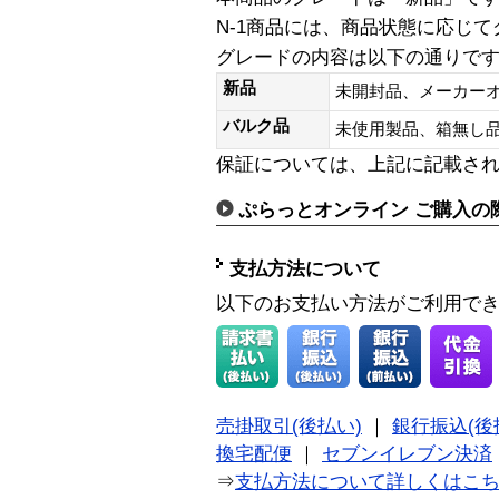
N-1商品には、商品状態に応じ
グレードの内容は以下の通りで
新品
未開封品、メーカー
バルク品
未使用製品、箱無
保証については、上記に記載さ
ぷらっとオンライン ご購入の
支払方法について
以下のお支払い方法がご利用で
売掛取引(後払い)
｜
銀行振込(後
換宅配便
｜
セブンイレブン決済
⇒
支払方法について詳しくはこ