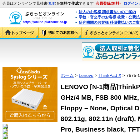
会員はオンラインで見積書(
)を
無料で作成
できます
会員登録(無料)
ログイン
見本
法人のお客様 請求書払いのご案内
学校・官公庁のお客様 校費・公費
研究機関のお客様 科研費払いのご案
ホーム
>
Lenovo
>
ThinkPad X
> 7675-
LENOVO [N-1商品]ThinkPa
GHz/4 MB, FSB 800 MHz,
Floppy – None, Optical D
802.11g, 802.11n (draft)
Pro, Business black, TF