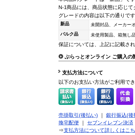
N-1商品には、商品状態に応じ
グレードの内容は以下の通りで
新品
未開封品、メーカー
バルク品
未使用製品、箱無
保証については、上記に記載さ
ぷらっとオンライン ご購入の
支払方法について
以下のお支払い方法がご利用で
売掛取引(後払い)
｜
銀行振込(後
換宅配便
｜
セブンイレブン決済
⇒
支払方法について詳しくはこ