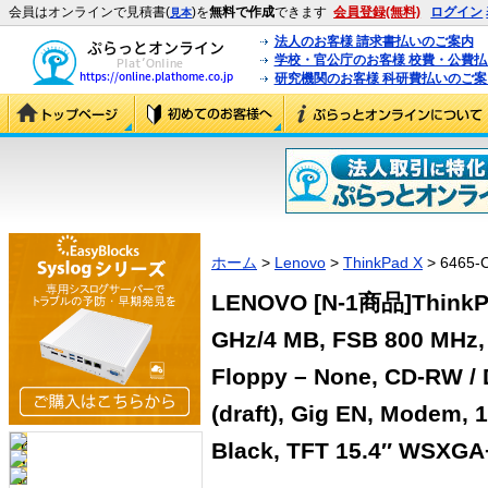
会員はオンラインで見積書(
)を
無料で作成
できます
会員登録(無料)
ログイン
見本
法人のお客様 請求書払いのご案内
学校・官公庁のお客様 校費・公費
研究機関のお客様 科研費払いのご案
ホーム
>
Lenovo
>
ThinkPad X
> 6465-
LENOVO [N-1商品]ThinkPad
GHz/4 MB, FSB 800 MHz,
Floppy – None, CD-RW / 
(draft), Gig EN, Modem,
Black, TFT 15.4″ WSXGA